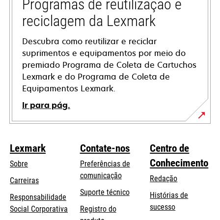
tab
Programas de reutilização e
reciclagem da Lexmark
Descubra como reutilizar e reciclar
suprimentos e equipamentos por meio do
premiado Programa de Coleta de Cartuchos
Lexmark e do Programa de Coleta de
Equipamentos Lexmark.
Ir para pág.
Lexmark
Contate-nos
Centro de
Conhecimento
Sobre
Preferências de
comunicação
Redação
Carreiras
opens
Suporte técnico
Histórias de
Responsabilidade
in
sucesso
opens
Social Corporativa
Registro do
a