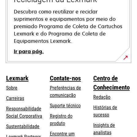
Descubra como reutilizar e reciclar
suprimentos e equipamentos por meio do
premiado Programa de Coleta de Cartuchos
Lexmark e do Programa de Coleta de
Equipamentos Lexmark.
Ir para pág.
Lexmark
Contate-nos
Centro de
Conhecimento
Sobre
Preferências de
comunicação
Redação
Carreiras
opens
Suporte técnico
Histórias de
Responsabilidade
in
sucesso
opens
Social Corporativa
Registro do
a
in
produto
Insights de
Sustentabilidade
new
a
analistas
Encontre um
tab
Lexmark Partners