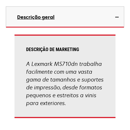
opens
in
Descrição geral
a
new
tab
DESCRIÇÃO DE MARKETING
A Lexmark MS710dn trabalha
facilmente com uma vasta
gama de tamanhos e suportes
de impressão, desde formatos
pequenos e estreitos a vinis
para exteriores.