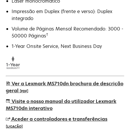
Laser monocromático
Impressão em Duplex (frente e verso): Duplex
integrado
Volume de Páginas Mensal Recomendado: 3000 -
†
50000 Páginas
1-Year Onsite Service, Next Business Day
Ver a Lexmark MS710dn brochura de descrição
geral
[PDF]
opens
Visite o nosso manual do utilizador Lexmark
in
MS710dn interativo
a
Aceder a controladores e transferências
new
[LIGAÇÃO]
tab