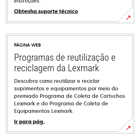
instruções.
Obtenha suporte técnico
opens
in
a
PÁGINA WEB
new
tab
Programas de reutilização e
reciclagem da Lexmark
Descubra como reutilizar e reciclar
suprimentos e equipamentos por meio do
premiado Programa de Coleta de Cartuchos
Lexmark e do Programa de Coleta de
Equipamentos Lexmark.
Ir para pág.