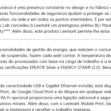
urança é uma presença constante no design e no fabrico
ssas funcionalidades de segurança ajudam a proteger as
sitivo, na rede e em todos os pontos intermédios. É por est
s Lab concedeu à Lexmark um prestigioso prémio BLI Pac
ity***. Além disso, este produto Lexmark permite-lhe est
ncionalidades de gestão da energia, que reduzem o consum
de suspensão, fazem cada watt contar. A temperatura de 
ores do processador com base na carga de trabalho e a 
as certificações EPEAT® Silver e ENERGY STAR® (2.0). Bene
da conectividade USB e Gigabit Ethernet incluída, este dis
rPrint, do Google Cloud Print e do Mopria em qualquer re
 Wi-Fi opcional proporciona uma ligação adicional e segur
sitivos móveis. Além disso, com o Lexmark Mobile Print, b
her a impressora e recolher o trabalho impresso.