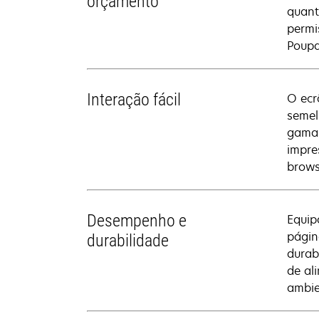
orçamento
quant
permi
Poupa
Interação fácil
O ecr
semel
gama 
impre
brows
Desempenho e
Equip
págin
durabilidade
durab
de al
ambie