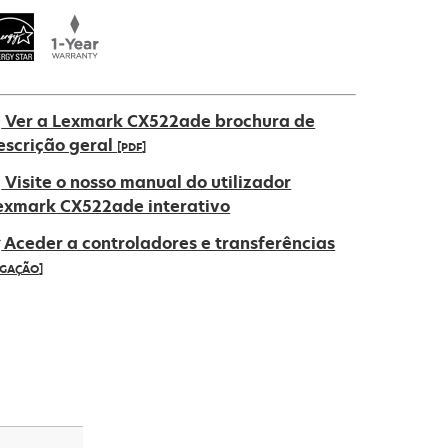
Ver a Lexmark CX522ade brochura de
escrição geral
[PDF]
pens
Visite o nosso manual do utilizador
exmark CX522ade interativo
Aceder a controladores e transferências
ew
IGAÇÃO]
ab
pens
ew
ab