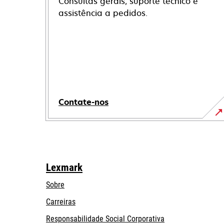
Consultas gerais, suporte técnico e
assistência a pedidos.
Contate-nos
Lexmark
Sobre
Carreiras
opens
Responsabilidade Social Corporativa