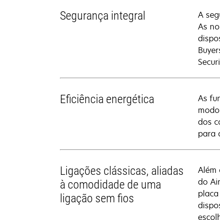
Segurança integral
A seg
As no
dispo
Buyer
Secur
Eficiência energética
As fu
modo 
dos c
para 
Ligações clássicas, aliadas
Além 
do Ai
à comodidade de uma
placa
ligação sem fios
dispo
escol