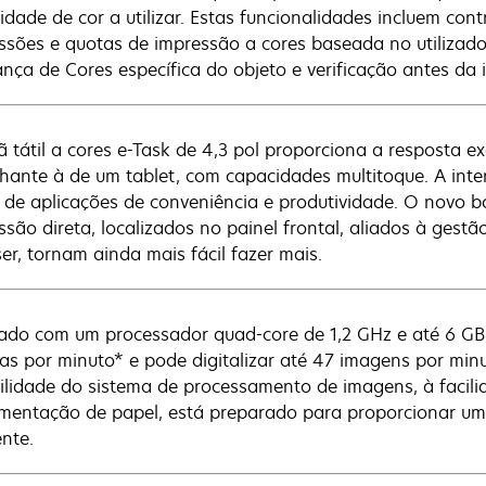
idade de cor a utilizar. Estas funcionalidades incluem co
ssões e quotas de impressão a cores baseada no utilizador
nça de Cores específica do objeto e verificação antes da 
ã tátil a cores e-Task de 4,3 pol proporciona a resposta ex
hante à de um tablet, com capacidades multitoque. A inte
de aplicações de conveniência e produtividade. O novo bo
ssão direta, localizados no painel frontal, aliados à gest
er, tornam ainda mais fácil fazer mais.
ado com um processador quad-core de 1,2 GHz e até 6 GB
as por minuto* e pode digitalizar até 47 imagens por minu
ilidade do sistema de processamento de imagens, à facili
imentação de papel, está preparado para proporcionar 
nte.