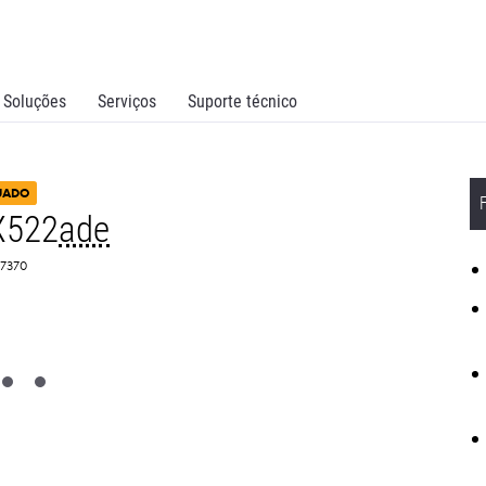
Soluções
Serviços
Suporte técnico
UADO
X522
ade
C7370