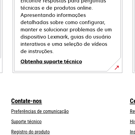
Encontre respostas para perguntas
técnicas e de produtos online.
Apresentando informações
detalhadas sobre como configurar,
manter e solucionar problemas de um
dispositivo Lexmark, guias do usuário
interativos e uma seleção de vídeos
de instruções.
Obtenha suporte técnico
opens
in
a
new
Contate-nos
C
tab
Preferências de comunicação
Re
opens
Suporte técnico
Hi
in
Registro do produto
In