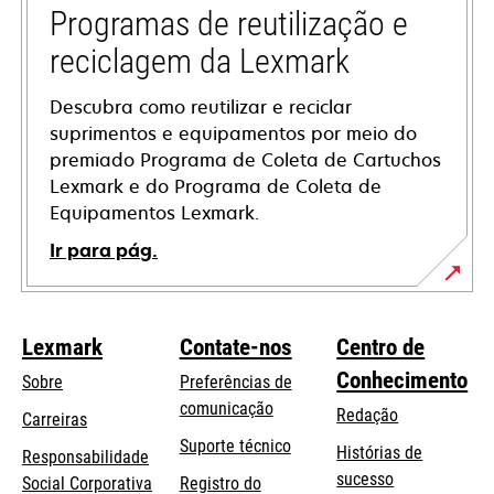
tab
Programas de reutilização e
reciclagem da Lexmark
Descubra como reutilizar e reciclar
suprimentos e equipamentos por meio do
premiado Programa de Coleta de Cartuchos
Lexmark e do Programa de Coleta de
Equipamentos Lexmark.
Ir para pág.
Lexmark
Contate-nos
Centro de
Conhecimento
Sobre
Preferências de
comunicação
Redação
Carreiras
opens
Suporte técnico
Histórias de
Responsabilidade
in
sucesso
opens
Social Corporativa
Registro do