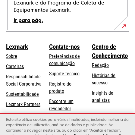
Lexmark e do Programa de Coleta de
Equipamentos Lexmark.
Ir para pág.
Lexmark
Contate-nos
Centro de
Conhecimento
Sobre
Preferências de
comunicação
Redação
Carreiras
opens
Suporte técnico
Histórias de
Responsabilidade
in
sucesso
opens
Social Corporativa
Registro do
a
in
produto
Insights de
Sustentabilidade
new
a
analistas
Encontre um
tab
Lexmark Partners
new
revendedor
tab
Lista de
Este site utiliza cookies para várias finalidades, incluindo melhoria da
experiência de utilização, análise de dados e publicidade. Ao
atacadistas
continuar a navegar neste site, ou ao clicar em "Aceitar e fechar",