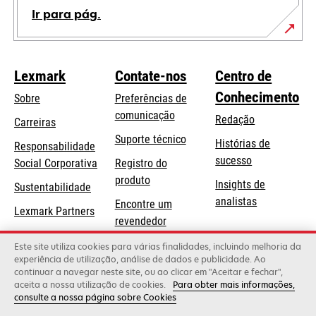
Ir para pág.
Lexmark
Contate-nos
Centro de
Conhecimento
Sobre
Preferências de
comunicação
Redação
Carreiras
opens
Suporte técnico
Histórias de
Responsabilidade
in
sucesso
opens
Social Corporativa
Registro do
a
in
produto
Insights de
Sustentabilidade
new
a
analistas
Encontre um
tab
Lexmark Partners
new
revendedor
tab
Lista de
Este site utiliza cookies para várias finalidades, incluindo melhoria da
experiência de utilização, análise de dados e publicidade. Ao
atacadistas
continuar a navegar neste site, ou ao clicar em "Aceitar e fechar",
aceita a nossa utilização de cookies.
Para obter mais informações,
consulte a nossa página sobre Cookies
Lexmark International, Inc., uma empresa da Xerox