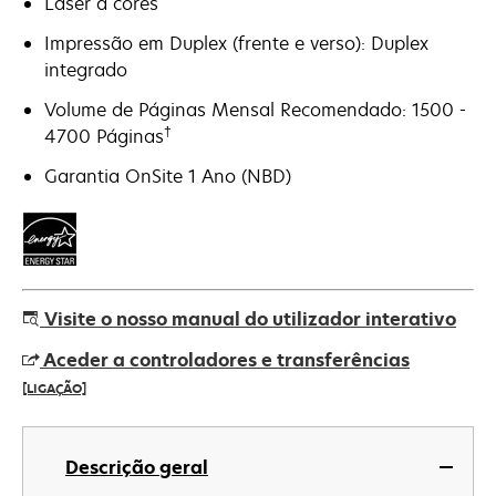
Laser a cores
Impressão em Duplex (frente e verso): Duplex
integrado
Volume de Páginas Mensal Recomendado: 1500 -
†
4700 Páginas
Garantia OnSite 1 Ano (NBD)
Visite o nosso manual do utilizador interativo
Aceder a controladores e transferências
[LIGAÇÃO]
opens
in
Descrição geral
a