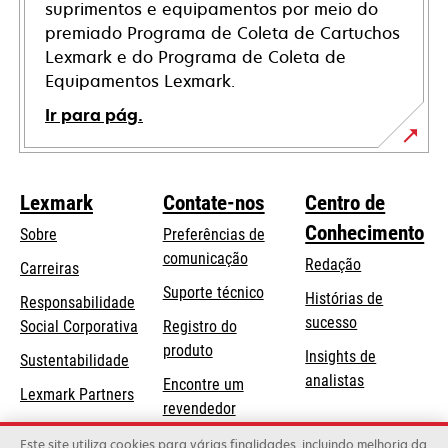
suprimentos e equipamentos por meio do
premiado Programa de Coleta de Cartuchos
Lexmark e do Programa de Coleta de
Equipamentos Lexmark.
Ir para pág.
Lexmark
Contate-nos
Centro de
Conhecimento
Sobre
Preferências de
comunicação
Redação
Carreiras
opens
Suporte técnico
Histórias de
Responsabilidade
in
sucesso
opens
Social Corporativa
Registro do
a
in
produto
Insights de
Sustentabilidade
new
a
analistas
Encontre um
tab
Lexmark Partners
new
revendedor
tab
Lista de
Este site utiliza cookies para várias finalidades, incluindo melhoria da