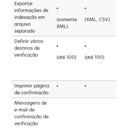
Exportar
•
•
•
informações de
indexação em
(somente
(XML, CSV)
(XM
arquivo
XML)
CSV
separado
Definir vários
•
•
•
destinos de
verificação
(até 100)
(até 100)
(até
Imprimir página
•
•
•
de confirmação
Mensagens de
•
e-mail de
confirmação de
verificação