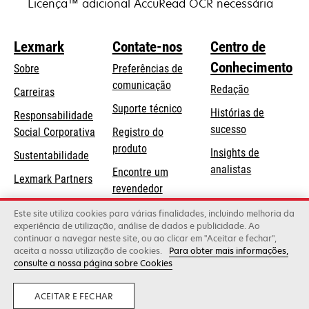
Licença™ adicional AccuRead OCR necessária
Lexmark
Contate-nos
Centro de
Conhecimento
Sobre
Preferências de
comunicação
Redação
Carreiras
opens
Suporte técnico
Histórias de
Responsabilidade
in
sucesso
opens
Social Corporativa
Registro do
a
in
produto
Insights de
Sustentabilidade
new
a
analistas
Encontre um
tab
Lexmark Partners
new
revendedor
tab
Lista de
Este site utiliza cookies para várias finalidades, incluindo melhoria da
experiência de utilização, análise de dados e publicidade. Ao
atacadistas
continuar a navegar neste site, ou ao clicar em "Aceitar e fechar",
aceita a nossa utilização de cookies.
Para obter mais informações,
consulte a nossa página sobre Cookies
Lexmark International, Inc., uma empresa da Xerox
©2026 Todos os direitos reservados.
Legal
Privacidade
ACEITAR E FECHAR