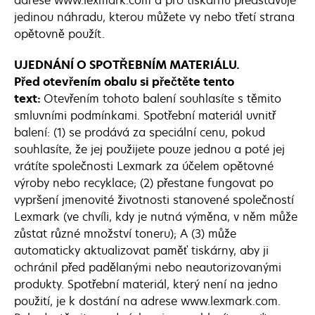
adrese www.lexmark.com a pro tiskárnu představuje
jedinou náhradu, kterou můžete vy nebo třetí strana
opětovně použít.
UJEDNÁNÍ O SPOTŘEBNÍM MATERIÁLU.
Před otevřením obalu si přečtěte tento
text:
Otevřením tohoto balení souhlasíte s těmito
smluvními podmínkami. Spotřební materiál uvnitř
balení: (1) se prodává za speciální cenu, pokud
souhlasíte, že jej použijete pouze jednou a poté jej
vrátíte společnosti Lexmark za účelem opětovné
výroby nebo recyklace; (2) přestane fungovat po
vypršení jmenovité životnosti stanovené společností
Lexmark (ve chvíli, kdy je nutná výměna, v něm může
zůstat různé množství toneru); A (3) může
automaticky aktualizovat paměť tiskárny, aby ji
ochránil před padělanými nebo neautorizovanými
produkty. Spotřební materiál, který není na jedno
použití, je k dostání na adrese www.lexmark.com.