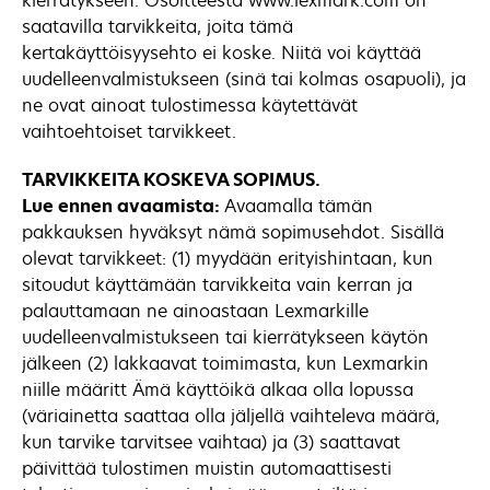
kierrätykseen. Osoitteesta www.lexmark.com on
saatavilla tarvikkeita, joita tämä
kertakäyttöisyysehto ei koske. Niitä voi käyttää
uudelleenvalmistukseen (sinä tai kolmas osapuoli), ja
ne ovat ainoat tulostimessa käytettävät
vaihtoehtoiset tarvikkeet.
TARVIKKEITA KOSKEVA SOPIMUS.
Lue ennen avaamista:
Avaamalla tämän
pakkauksen hyväksyt nämä sopimusehdot. Sisällä
olevat tarvikkeet: (1) myydään erityishintaan, kun
sitoudut käyttämään tarvikkeita vain kerran ja
palauttamaan ne ainoastaan Lexmarkille
uudelleenvalmistukseen tai kierrätykseen käytön
jälkeen (2) lakkaavat toimimasta, kun Lexmarkin
niille määritt Ämä käyttöikä alkaa olla lopussa
(väriainetta saattaa olla jäljellä vaihteleva määrä,
kun tarvike tarvitsee vaihtaa) ja (3) saattavat
päivittää tulostimen muistin automaattisesti