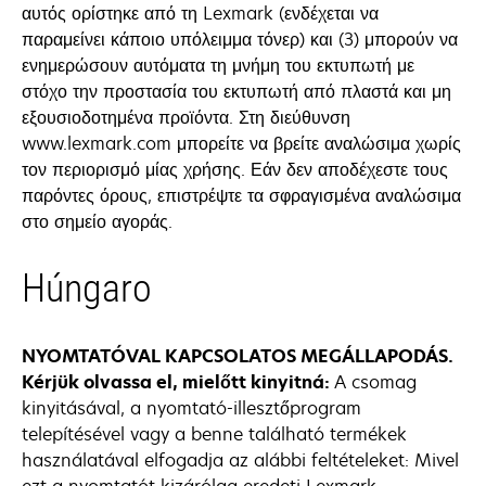
αυτός ορίστηκε από τη Lexmark (ενδέχεται να
παραμείνει κάποιο υπόλειμμα τόνερ) και (3) μπορούν να
ενημερώσουν αυτόματα τη μνήμη του εκτυπωτή με
στόχο την προστασία του εκτυπωτή από πλαστά και μη
εξουσιοδοτημένα προϊόντα. Στη διεύθυνση
www.lexmark.com μπορείτε να βρείτε αναλώσιμα χωρίς
τον περιορισμό μίας χρήσης. Εάν δεν αποδέχεστε τους
παρόντες όρους, επιστρέψτε τα σφραγισμένα αναλώσιμα
στο σημείο αγοράς.
Húngaro
NYOMTATÓVAL KAPCSOLATOS MEGÁLLAPODÁS.
Kérjük olvassa el, mielőtt kinyitná:
A csomag
kinyitásával, a nyomtató-illesztőprogram
telepítésével vagy a benne található termékek
használatával elfogadja az alábbi feltételeket: Mivel