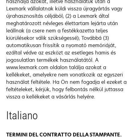
használja azokat, illetve használatuk után a
Lexmark vállalatnak küldi vissza újragyártás vagy
újrahasznosítás céljából; (2) a Lexmark által
meghatározott névleges élettartam lejárta után
leállnak (a csere nem a festékkazetta teljes
kiürülésekor válik szükségessé); Továbbá (3)
automatikusan frissítik a nyomató memóriáját,
ezáltal védve az eszközt az esetleges hamis és
jogosulatlan termékek használatától. A
www.lexmark.com oldalon találja azokat a
kellékeket, amelyekre nem vonatkozik az egyszeri
használat feltétele. Ha Ön nem fogadja el ezeket a
feltételeket, kérjük, hogy felbontás nélkül juttassa
vissza a kellékeket a vásárlás helyére.
Italiano
TERMINI DEL CONTRATTO DELLA STAMPANTE.