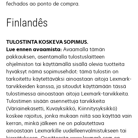
fechados ao ponto de compra.
Finlandês
TULOSTINTA KOSKEVA SOPIMUS.
Lue ennen avaamista:
Avaamalla tämän
pakkauksen, asentamalla tulostuslaitteen
ohjelmiston tai käyttämällä sisällä olevia tuotteita
hyväksyt nämä sopimusehdot: tämä tulostin on
tarkoitettu käytettäväksi ainoastaan aitoja Lexmark-
tarvikkeiden kanssa, ja sitoudut käyttämään tässä
tulostimessa ainoastaan aitoja Lexmark-tarvikkeita.
Tulostimen sisään asennettuja tarvikkeita
(Väriainekasetti, Kuvayksikkö, Kiinnitysyksikkö)
koskee rajoitus, jonka mukaan niitä saa käyttää vain
kerran, minkä jälkeen ne on palautettava
ainoastaan Lexmarkille uudelleenvalmistukseen tai