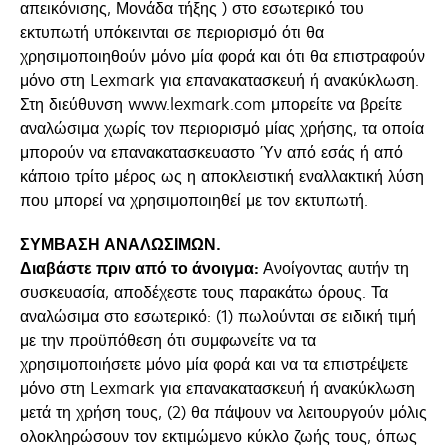
απεικόνισης, Μονάδα τήξης ) στο εσωτερικό του
εκτυπωτή υπόκεινται σε περιορισμό ότι θα
χρησιμοποιηθούν μόνο μία φορά και ότι θα επιστραφούν
μόνο στη Lexmark για επανακατασκευή ή ανακύκλωση.
Στη διεύθυνση www.lexmark.com μπορείτε να βρείτε
αναλώσιμα χωρίς τον περιορισμό μίας χρήσης, τα οποία
μπορούν να επανακατασκευαστο Ύν από εσάς ή από
κάποιο τρίτο μέρος ως η αποκλειστική εναλλακτική λύση
που μπορεί να χρησιμοποιηθεί με τον εκτυπωτή.
ΣΥΜΒΑΣΗ ΑΝΑΛΩΣΙΜΩΝ.
Διαβάστε πριν από το άνοιγμα:
Ανοίγοντας αυτήν τη
συσκευασία, αποδέχεστε τους παρακάτω όρους. Τα
αναλώσιμα στο εσωτερικό: (1) πωλούνται σε ειδική τιμή
με την προϋπόθεση ότι συμφωνείτε να τα
χρησιμοποιήσετε μόνο μία φορά και να τα επιστρέψετε
μόνο στη Lexmark για επανακατασκευή ή ανακύκλωση
μετά τη χρήση τους, (2) θα πάψουν να λειτουργούν μόλις
ολοκληρώσουν τον εκτιμώμενο κύκλο ζωής τους, όπως