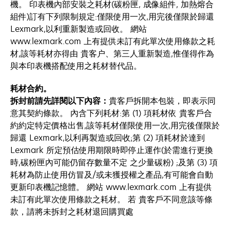
機。 印表機內部安裝之耗材(碳粉匣, 成像組件, 加熱熔合
組件)訂有下列限制規定:僅限使用一次,用完後僅限於歸還
Lexmark,以利重新製造或回收。 網站
www.lexmark.com 上有提供未訂有此單次使用條款之耗
材,該等耗材亦得由 貴客户、第三人重新製造,惟僅得作為
與本印表機搭配使用之耗材替代品。
耗材合約。
拆封前請先詳閱以下內容：
貴客戶拆開本包裝，即表示同
意其契約條款。 內含下列耗材:第 (1) 項耗材依 貴客戶合
約約定特定價格出售,該等耗材僅限使用一次,用完後僅限於
歸還 Lexmark,以利再製造或回收;第 (2) 項耗材於達到
Lexmark 所定預估使用期限時即停止運作(於需進行更換
時,碳粉匣內可能仍留存數量不定 之少量碳粉) ;及第 (3) 項
耗材為防止使用仿冒及/或未獲授權之產品,有可能會自動
更新印表機記憶體。 網站 www.lexmark.com 上有提供
未訂有此單次使用條款之耗材。 若 貴客戶不同意該等條
款，請將未拆封之耗材退回購買處