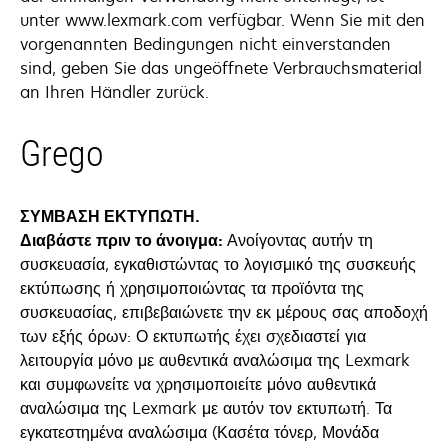
unter www.lexmark.com verfügbar. Wenn Sie mit den
vorgenannten Bedingungen nicht einverstanden
sind, geben Sie das ungeöffnete Verbrauchsmaterial
an Ihren Händler zurück.
Grego
ΣΥΜΒΑΣΗ ΕΚΤΥΠΩΤΗ.
Διαβάστε πριν το άνοιγμα:
Ανοίγοντας αυτήν τη
συσκευασία, εγκαθιστώντας το λογισμικό της συσκευής
εκτύπωσης ή χρησιμοποιώντας τα προϊόντα της
συσκευασίας, επιβεβαιώνετε την εκ μέρους σας αποδοχή
των εξής όρων: Ο εκτυπωτής έχει σχεδιαστεί για
λειτουργία μόνο με αυθεντικά αναλώσιμα της Lexmark
και συμφωνείτε να χρησιμοποιείτε μόνο αυθεντικά
αναλώσιμα της Lexmark με αυτόν τον εκτυπωτή. Τα
εγκατεστημένα αναλώσιμα (Κασέτα τόνερ, Μονάδα