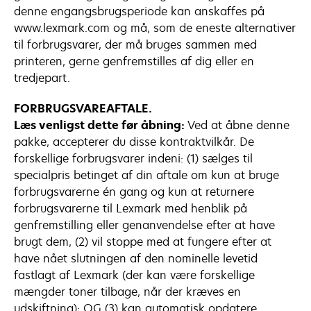
denne engangsbrugsperiode kan anskaffes på
www.lexmark.com og må, som de eneste alternativer
til forbrugsvarer, der må bruges sammen med
printeren, gerne genfremstilles af dig eller en
tredjepart.
FORBRUGSVAREAFTALE.
Læs venligst dette før åbning:
Ved at åbne denne
pakke, accepterer du disse kontraktvilkår. De
forskellige forbrugsvarer indeni: (1) sælges til
specialpris betinget af din aftale om kun at bruge
forbrugsvarerne én gang og kun at returnere
forbrugsvarerne til Lexmark med henblik på
genfremstilling eller genanvendelse efter at have
brugt dem, (2) vil stoppe med at fungere efter at
have nået slutningen af den nominelle levetid
fastlagt af Lexmark (der kan være forskellige
mængder toner tilbage, når der kræves en
udskiftning); OG (3) kan automatisk opdatere