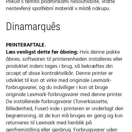
Pokud s těmito podmínkami nesouhlasíte, vraťte
neotevřený spotřební materiál v místě nákupu.
Dinamarquês
PRINTERAFTALE.
Læs venligst dette før åbning:
Hvis denne pakke
åbnes, softwaren til printerenheden installeres eller
produktet indeni tages i brug, så bekræftes din
accept af disse kontraktvilkår: Denne printer er
udviklet til kun at virke med originale Lexmark-
forbrugsvarer, og du indvilliger i kun at bruge
originale Lexmark-forbrugsvarer med denne printer.
De installerede forbrugsvarer (Tonerkassette,
Billedenhed, Fuser) inde i printeren er underlagt den
begrænsning, at de kun må bruges en gang og kun
returneres til Lexmark med henblik på
genfremstilling eller genbrug. Forbrugsvarer uden