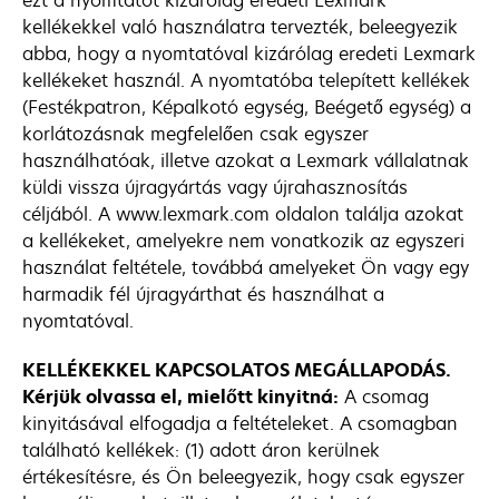
ezt a nyomtatót kizárólag eredeti Lexmark
kellékekkel való használatra tervezték, beleegyezik
abba, hogy a nyomtatóval kizárólag eredeti Lexmark
kellékeket használ. A nyomtatóba telepített kellékek
(Festékpatron, Képalkotó egység, Beégető egység) a
korlátozásnak megfelelően csak egyszer
használhatóak, illetve azokat a Lexmark vállalatnak
küldi vissza újragyártás vagy újrahasznosítás
céljából. A www.lexmark.com oldalon találja azokat
a kellékeket, amelyekre nem vonatkozik az egyszeri
használat feltétele, továbbá amelyeket Ön vagy egy
harmadik fél újragyárthat és használhat a
nyomtatóval.
KELLÉKEKKEL KAPCSOLATOS MEGÁLLAPODÁS.
Kérjük olvassa el, mielőtt kinyitná:
A csomag
kinyitásával elfogadja a feltételeket. A csomagban
található kellékek: (1) adott áron kerülnek
értékesítésre, és Ön beleegyezik, hogy csak egyszer