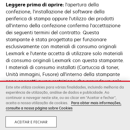
Leggere prima di aprire:
l'apertura della
confezione, l'installazione del software della
periferica di stampa oppure l'utilizzo dei prodotti
all'interno della confezione conferma l'accettazione
dei seguenti termini del contratto: Questa
stampante è stata progettata per funzionare
esclusivamente con materiali di consumo originali
Lexmark e l'utente accetta di utilizzare solo materiali
di consumo originali Lexmark con questa stampante.
I materiali di consumo installati (Cartuccia di toner,
Unità immagini, Fusore) all'interno della stampante
sono soggetti a una restrizione che prevede un solo
Este site utiliza cookies para várias finalidades, incluindo melhoria da
utilizzo e che siano restituiti esclusivamente a
experiência de utilização, análise de dados e publicidade. Ao
Lexmark perché vengano rigenerati o riciclati. I
continuar a navegar neste site, ou ao clicar em "Aceitar e fechar",
materiali di consumo non monouso sono disponibili
aceita a nossa utilização de cookies.
Para obter mais informações,
consulte a nossa página sobre Cookies
all'indirizzo www.lexmark.com e possono essere
rigenerati dall'utente, o da terze parti, come uniche
ACEITAR E FECHAR
alternative per i materiali di consumo da utilizzare