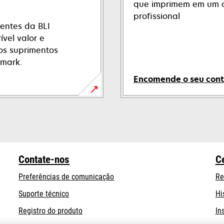
que imprimem em um 
profissional
entes da BLI
ível valor e
os suprimentos
xmark.
Encomende o seu cont
opens
in
a
new
tab
Contate-nos
C
Preferências de comunicação
Re
opens
Suporte técnico
Hi
in
Registro do produto
In
a