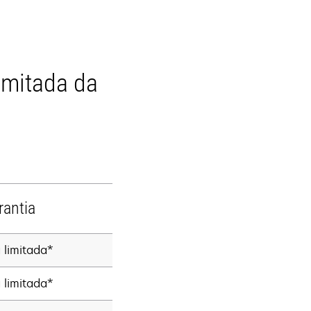
imitada da
rantia
a limitada*
a limitada*