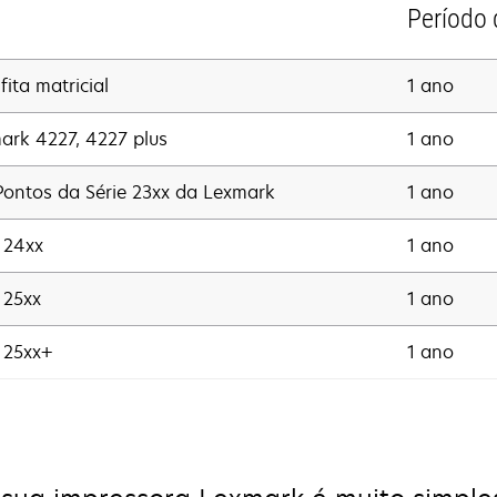
Período 
ita matricial
1 ano
mark 4227, 4227 plus
1 ano
 Pontos da Série 23xx da Lexmark
1 ano
e 24xx
1 ano
e 25xx
1 ano
e 25xx+
1 ano