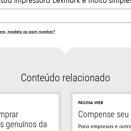
 sua impressora Lexmark é muito simple
ora, modelo ou part number?
Conteúdo relacionado
PÁGINA WEB
mprar
Compense seu 
s genuínos da
Para empresas e outr