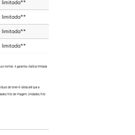
a limitada**
a limitada**
a limitada**
a limitada**
o normal. A garantia vitalícia limitada
íduos de toner é válida até que a
idades/Kits de Imagem, Unidades/Kits