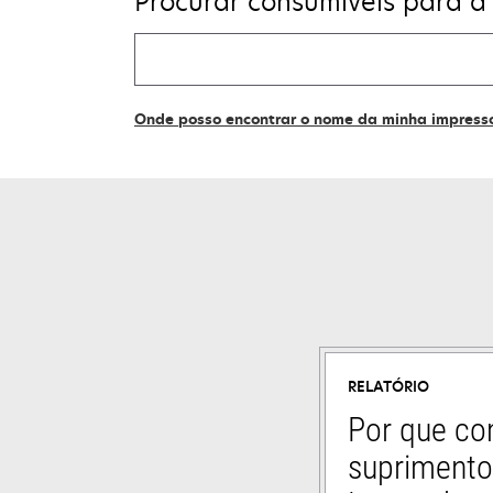
Procurar consumíveis para a
Find
my
supplies
Onde posso encontrar o nome da minha impress
RELATÓRIO
Por que co
suprimento