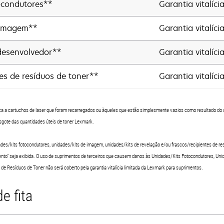
ocondutores**
Garantia vitalíci
 Imagem**
Garantia vitalíci
desenvolvedor**
Garantia vitalíci
es de resíduos de toner**
Garantia vitalíci
plica a cartuchos de laser que foram recarregados ou àqueles que estão simplesmente vazios como resultado do us
 esgote das quantidades úteis de toner Lexmark.
idades/kits fotocondutores, unidades/kits de imagem, unidades/kits de revelação e/ou frascos/recipientes de res
nto" seja exibida. O uso de suprimentos de terceiros que causem danos às Unidades/Kits Fotocondutores, Un
e Resíduos de Toner não será coberto pela garantia vitalícia limitada da Lexmark para suprimentos.
e fita