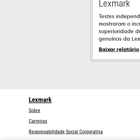
Lexmark
Testes independ
mostraram o incr
superioridade d
genuínos da Le
Baixar relatório
opens
in
a
new
tab
Lexmark
Sobre
Carreiras
opens
Responsabilidade Social Corporativa
in