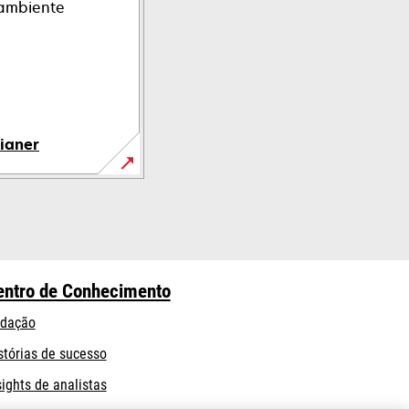
ambiente
ianer
entro de Conhecimento
dação
stórias de sucesso
sights de analistas