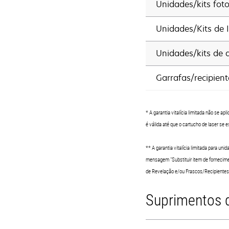
Unidades/kits fot
Unidades/Kits de
Unidades/kits de 
Garrafas/recipient
* A garantia vitalícia limitada não se a
é válida até que o cartucho de laser se
** A garantia vitalícia limitada para un
mensagem "Substituir item de fornecime
de Revelação e/ou Frascos/Recipientes d
Suprimentos d