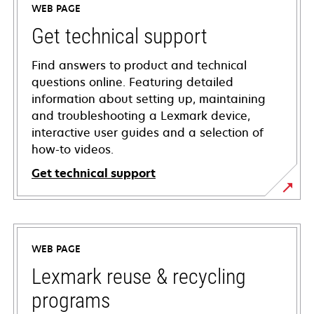
WEB PAGE
Get technical support
Find answers to product and technical
questions online. Featuring detailed
information about setting up, maintaining
and troubleshooting a Lexmark device,
interactive user guides and a selection of
how-to videos.
Get technical support
opens
in
a
WEB PAGE
new
tab
Lexmark reuse & recycling
programs