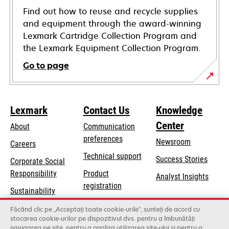
Find out how to reuse and recycle supplies
and equipment through the award-winning
Lexmark Cartridge Collection Program and
the Lexmark Equipment Collection Program.
Go to page
Lexmark
Contact Us
Knowledge
Center
About
Communication
preferences
Newsroom
Careers
opens
Technical support
Success Stories
Corporate Social
in
opens
Responsibility
Product
Analyst Insights
a
in
registration
Sustainability
new
a
Find a dealer
tab
Lexmark Partners
Făcând clic pe „Acceptați toate cookie-urile”, sunteți de acord cu
new
stocarea cookie-urilor pe dispozitivul dvs. pentru a îmbunătăți
List of wholesalers
tab
navigarea pe site, pentru a analiza utilizarea site-ului și pentru a