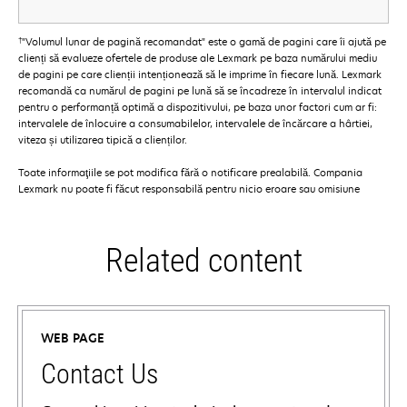
†
"Volumul lunar de pagină recomandat" este o gamă de pagini care îi ajută pe
clienți să evalueze ofertele de produse ale Lexmark pe baza numărului mediu
de pagini pe care clienții intenționează să le imprime în fiecare lună. Lexmark
recomandă ca numărul de pagini pe lună să se încadreze în intervalul indicat
pentru o performanță optimă a dispozitivului, pe baza unor factori cum ar fi:
intervalele de înlocuire a consumabilelor, intervalele de încărcare a hârtiei,
viteza și utilizarea tipică a clienților.
Toate informaţiile se pot modifica fără o notificare prealabilă. Compania
Lexmark nu poate fi făcut responsabilă pentru nicio eroare sau omisiune
Related content
WEB PAGE
Contact Us