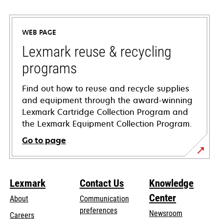
opens
in
a
WEB PAGE
new
tab
Lexmark reuse & recycling
programs
Find out how to reuse and recycle supplies
and equipment through the award-winning
Lexmark Cartridge Collection Program and
the Lexmark Equipment Collection Program.
Go to page
Lexmark
Contact Us
Knowledge
Center
About
Communication
preferences
Newsroom
Careers