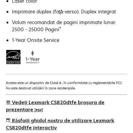
Laser color
Imprimare duplex (faţă-verso): Duplex integrat
Volum recomandat de pagini imprimate lunar:
†
2500 - 25000 Pagini
1-Year Onsite Service
Acesta este un dispozitiv de Clasă A, în conformitate cu reglementările FCC.
Nu este destinat utilizării în zone rezidenţiale.
Vedeţi Lexmark CS820dtfe broşura de
prezentare
[PDF]
opens
Răsfoiți ghidul nostru de utilizare Lexmark
in
CS820dtfe interactiv