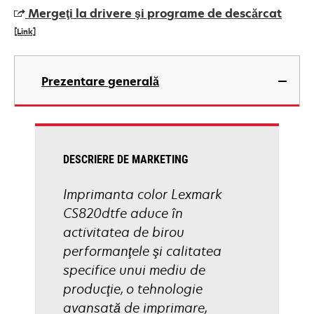
a
Mergeţi la drivere şi programe de descărcat
new
[Link]
tab
opens
in
Prezentare generală
a
new
tab
DESCRIERE DE MARKETING
Imprimanta color Lexmark
CS820dtfe aduce în
activitatea de birou
performanţele şi calitatea
specifice unui mediu de
producţie, o tehnologie
avansată de imprimare,