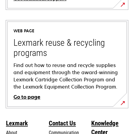
opens
in
a
WEB PAGE
new
tab
Lexmark reuse & recycling
programs
Find out how to reuse and recycle supplies
and equipment through the award-winning
Lexmark Cartridge Collection Program and
the Lexmark Equipment Collection Program.
Go to page
Lexmark
Contact Us
Knowledge
Center
About
Communication