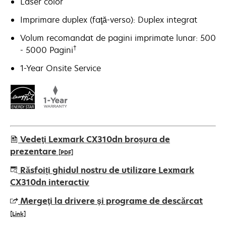
Laser color
Imprimare duplex (faţă-verso): Duplex integrat
Volum recomandat de pagini imprimate lunar: 500
†
- 5000 Pagini
1-Year Onsite Service
Vedeţi Lexmark CX310dn broşura de
prezentare
[PDF]
opens
Răsfoiți ghidul nostru de utilizare Lexmark
in
CX310dn interactiv
a
Mergeţi la drivere şi programe de descărcat
new
[Link]
tab