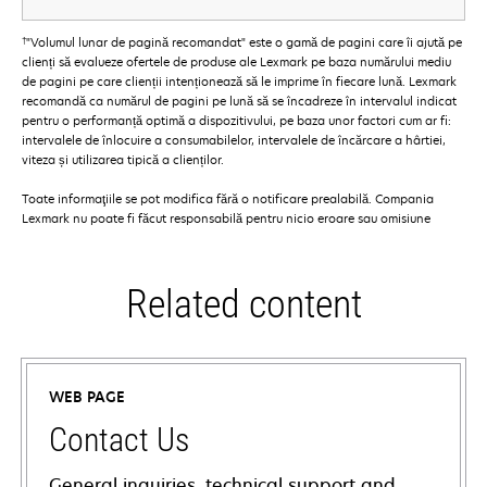
†
"Volumul lunar de pagină recomandat" este o gamă de pagini care îi ajută pe
clienți să evalueze ofertele de produse ale Lexmark pe baza numărului mediu
de pagini pe care clienții intenționează să le imprime în fiecare lună. Lexmark
recomandă ca numărul de pagini pe lună să se încadreze în intervalul indicat
pentru o performanță optimă a dispozitivului, pe baza unor factori cum ar fi:
intervalele de înlocuire a consumabilelor, intervalele de încărcare a hârtiei,
viteza și utilizarea tipică a clienților.
Toate informaţiile se pot modifica fără o notificare prealabilă. Compania
Lexmark nu poate fi făcut responsabilă pentru nicio eroare sau omisiune
Related content
WEB PAGE
Contact Us
General inquiries, technical support and