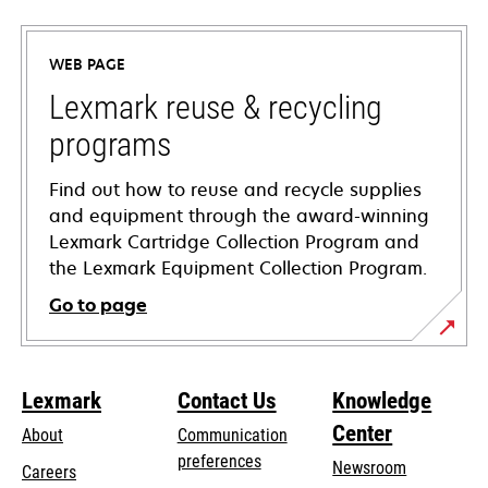
in
a
WEB PAGE
new
tab
Lexmark reuse & recycling
programs
Find out how to reuse and recycle supplies
and equipment through the award-winning
Lexmark Cartridge Collection Program and
the Lexmark Equipment Collection Program.
Go to page
Lexmark
Contact Us
Knowledge
Center
About
Communication
preferences
Newsroom
Careers