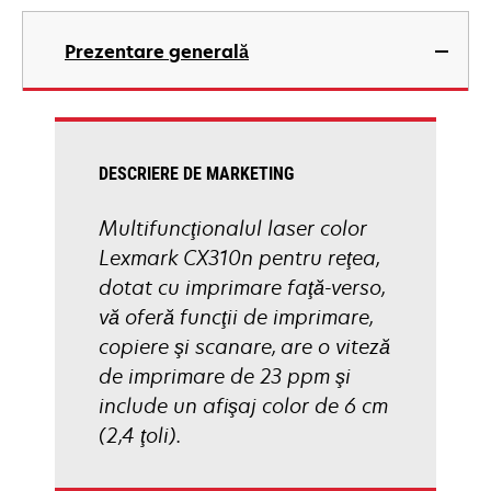
opens
in
Prezentare generală
a
new
tab
DESCRIERE DE MARKETING
Multifuncţionalul laser color
Lexmark CX310n pentru reţea,
dotat cu imprimare faţă-verso,
vă oferă funcţii de imprimare,
copiere şi scanare, are o viteză
de imprimare de 23 ppm şi
include un afişaj color de 6 cm
(2,4 ţoli).