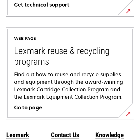
Get technical support
opens
in
a
WEB PAGE
new
tab
Lexmark reuse & recycling
programs
Find out how to reuse and recycle supplies
and equipment through the award-winning
Lexmark Cartridge Collection Program and
the Lexmark Equipment Collection Program.
Go to page
Lexmark
Contact Us
Knowledge