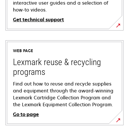
interactive user guides and a selection of
how-to videos.
Get technical support
opens
in
a
WEB PAGE
new
tab
Lexmark reuse & recycling
programs
Find out how to reuse and recycle supplies
and equipment through the award-winning
Lexmark Cartridge Collection Program and
the Lexmark Equipment Collection Program.
Go to page