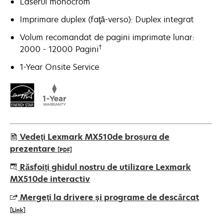
Laserul monocrom
Imprimare duplex (faţă-verso): Duplex integrat
Volum recomandat de pagini imprimate lunar:
†
2000 - 12000 Pagini
1-Year Onsite Service
Vedeţi Lexmark MX510de broşura de
prezentare
[PDF]
opens
Răsfoiți ghidul nostru de utilizare Lexmark
in
MX510de interactiv
a
Mergeţi la drivere şi programe de descărcat
new
[Link]
tab