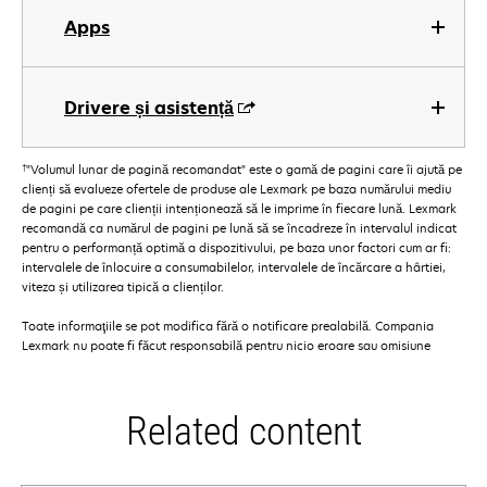
Apps
Drivere și asistență
†
"Volumul lunar de pagină recomandat" este o gamă de pagini care îi ajută pe
clienți să evalueze ofertele de produse ale Lexmark pe baza numărului mediu
de pagini pe care clienții intenționează să le imprime în fiecare lună. Lexmark
recomandă ca numărul de pagini pe lună să se încadreze în intervalul indicat
pentru o performanță optimă a dispozitivului, pe baza unor factori cum ar fi:
intervalele de înlocuire a consumabilelor, intervalele de încărcare a hârtiei,
viteza și utilizarea tipică a clienților.
Toate informaţiile se pot modifica fără o notificare prealabilă. Compania
Lexmark nu poate fi făcut responsabilă pentru nicio eroare sau omisiune
Related content