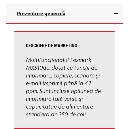
opens
in
Prezentare generală
a
new
tab
DESCRIERE DE MARKETING
Multifuncţionalul Lexmark
MX510de, dotat cu funcţii de
imprimare, copiere, scanare şi
e-mail imprimă până la 42
ppm. Sunt incluse opțiunea de
imprimare faţă-verso şi
capacitatae de alimentare
standard de 350 de coli.