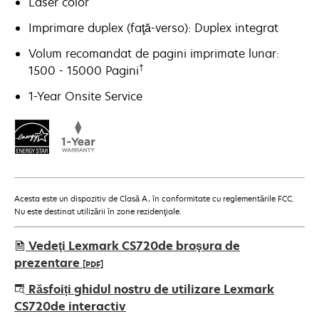
Laser color
Imprimare duplex (faţă-verso): Duplex integrat
Volum recomandat de pagini imprimate lunar:
†
1500 - 15000 Pagini
1-Year Onsite Service
Acesta este un dispozitiv de Clasă A, în conformitate cu reglementările FCC.
Nu este destinat utilizării în zone rezidenţiale.
Vedeţi Lexmark CS720de broşura de
prezentare
[PDF]
opens
Răsfoiți ghidul nostru de utilizare Lexmark
in
CS720de interactiv