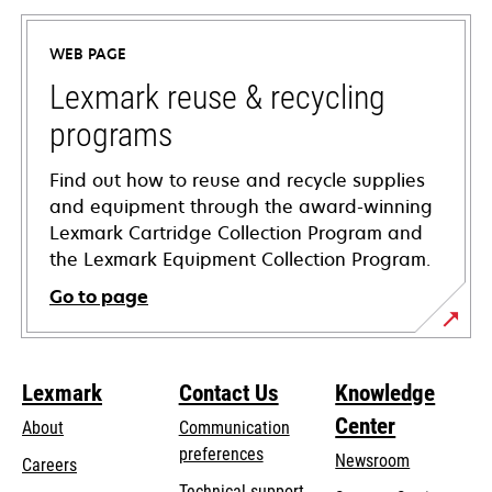
in
a
WEB PAGE
new
tab
Lexmark reuse & recycling
programs
Find out how to reuse and recycle supplies
and equipment through the award-winning
Lexmark Cartridge Collection Program and
the Lexmark Equipment Collection Program.
Go to page
Lexmark
Contact Us
Knowledge
Center
About
Communication
preferences
Newsroom
Careers
opens
Technical support