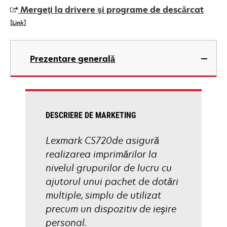
a
Mergeţi la drivere şi programe de descărcat
new
[Link]
tab
opens
in
Prezentare generală
a
new
tab
DESCRIERE DE MARKETING
Lexmark CS720de asigură
realizarea imprimărilor la
nivelul grupurilor de lucru cu
ajutorul unui pachet de dotări
multiple, simplu de utilizat
precum un dispozitiv de ieşire
personal.