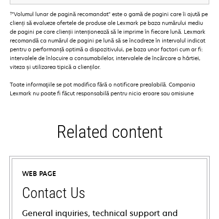
†
"Volumul lunar de pagină recomandat" este o gamă de pagini care îi ajută pe
clienți să evalueze ofertele de produse ale Lexmark pe baza numărului mediu
de pagini pe care clienții intenționează să le imprime în fiecare lună. Lexmark
recomandă ca numărul de pagini pe lună să se încadreze în intervalul indicat
pentru o performanță optimă a dispozitivului, pe baza unor factori cum ar fi:
intervalele de înlocuire a consumabilelor, intervalele de încărcare a hârtiei,
viteza și utilizarea tipică a clienților.
Toate informaţiile se pot modifica fără o notificare prealabilă. Compania
Lexmark nu poate fi făcut responsabilă pentru nicio eroare sau omisiune
Related content
WEB PAGE
Contact Us
General inquiries, technical support and