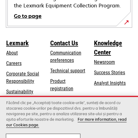
the Lexmark Equipment Collection Program.
Go to page
Lexmark
Contact Us
Knowledge
Center
About
Communication
preferences
Newsroom
Careers
opens
Technical support
Success Stories
Corporate Social
in
opens
Responsibility
Product
Analyst Insights
a
in
registration
Sustainability
new
a
Find a dealer
tab
Lexmark Partners
Făcând clic pe „Acceptați toate cookie-urile”, sunteți de acord cu
new
stocarea cookie-urilor pe dispozitivul dvs. pentru a îmbunătăți
List of wholesalers
tab
navigarea pe site, pentru a analiza utilizarea site-ului și pentru a
ajuta eforturile noastre de marketing.
For more information, read
our Cookies page.
Lexmark International, Inc., a Xerox Company
©2026 All rights reserved.