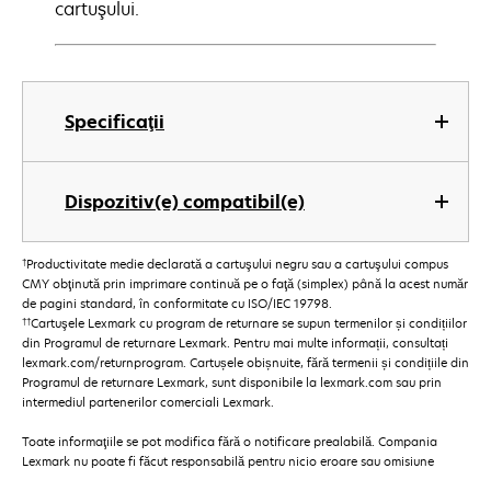
cartuşului.
Specificaţii
Dispozitiv(e) compatibil(e)
†
Productivitate medie declarată a cartuşului negru sau a cartuşului compus
CMY obţinută prin imprimare continuă pe o faţă (simplex) până la acest număr
de pagini standard, în conformitate cu ISO/IEC 19798.
††
Cartuşele Lexmark cu program de returnare se supun termenilor și condițiilor
din Programul de returnare Lexmark. Pentru mai multe informații, consultați
lexmark.com/returnprogram. Cartușele obișnuite, fără termenii și condițiile din
Programul de returnare Lexmark, sunt disponibile la lexmark.com sau prin
intermediul partenerilor comerciali Lexmark.
Toate informaţiile se pot modifica fără o notificare prealabilă. Compania
Lexmark nu poate fi făcut responsabilă pentru nicio eroare sau omisiune