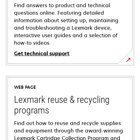
Find answers to product and technical
questions online. Featuring detailed
information about setting up, maintaining
and troubleshooting a Lexmark device,
interactive user guides and a selection of
how-to videos.
Get technical support
opens
in
a
WEB PAGE
new
tab
Lexmark reuse & recycling
programs
Find out how to reuse and recycle supplies
and equipment through the award-winning
Lexmark Cartridge Collection Program and