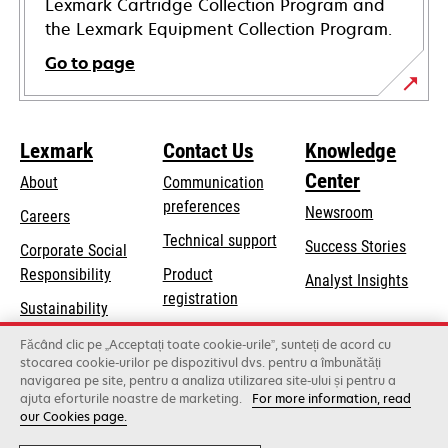
Lexmark Cartridge Collection Program and
the Lexmark Equipment Collection Program.
Go to page
Lexmark
Contact Us
Knowledge
Center
About
Communication
preferences
Newsroom
Careers
opens
Technical support
Success Stories
Corporate Social
in
opens
Responsibility
Product
Analyst Insights
a
in
registration
Sustainability
new
a
Find a dealer
tab
Lexmark Partners
Făcând clic pe „Acceptați toate cookie-urile”, sunteți de acord cu
new
stocarea cookie-urilor pe dispozitivul dvs. pentru a îmbunătăți
List of wholesalers
tab
navigarea pe site, pentru a analiza utilizarea site-ului și pentru a
ajuta eforturile noastre de marketing.
For more information, read
our Cookies page.
Lexmark International, Inc., a Xerox Company
©2026 All rights reserved.