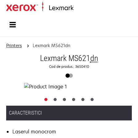
Home
Printers
Lexmark MS621dn
Lexmark MS621
dn
Cod de produs.: 36S0410
CARACTERISTICI
Laserul monocrom