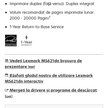
Imprimare duplex (faţă-verso): Duplex integrat
Volum recomandat de pagini imprimate lunar:
†
2000 - 20000 Pagini
1-Year Return-to-Base Service
Vedeţi Lexmark MS621dn broşura de
prezentare
[PDF]
opens
Răsfoiți ghidul nostru de utilizare Lexmark
in
MS621dn interactiv
a
Mergeţi la drivere şi programe de descărcat
new
[Link]
tab
opens