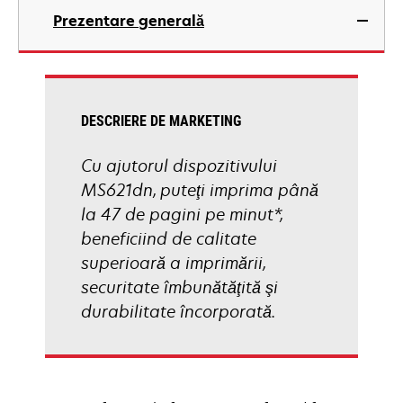
in
Prezentare generală
a
new
tab
DESCRIERE DE MARKETING
Cu ajutorul dispozitivului
MS621dn, puteţi imprima până
la 47 de pagini pe minut*,
beneficiind de calitate
superioară a imprimării,
securitate îmbunătăţită şi
durabilitate încorporată.