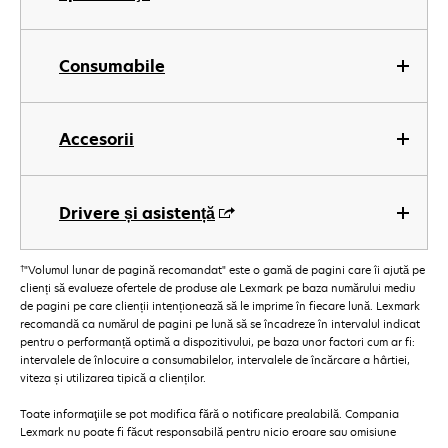
Consumabile
Accesorii
Drivere și asistență
†
"Volumul lunar de pagină recomandat" este o gamă de pagini care îi ajută pe
clienți să evalueze ofertele de produse ale Lexmark pe baza numărului mediu
de pagini pe care clienții intenționează să le imprime în fiecare lună. Lexmark
recomandă ca numărul de pagini pe lună să se încadreze în intervalul indicat
pentru o performanță optimă a dispozitivului, pe baza unor factori cum ar fi:
intervalele de înlocuire a consumabilelor, intervalele de încărcare a hârtiei,
viteza și utilizarea tipică a clienților.
Toate informaţiile se pot modifica fără o notificare prealabilă. Compania
Lexmark nu poate fi făcut responsabilă pentru nicio eroare sau omisiune