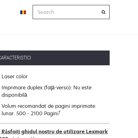
Search
CARACTERISTICI
Laser color
Imprimare duplex (faţă-verso): Nu este
disponibilă
Volum recomandat de pagini imprimate
†
lunar: 500 - 2100 Pagini
Răsfoiți ghidul nostru de utilizare Lexmark