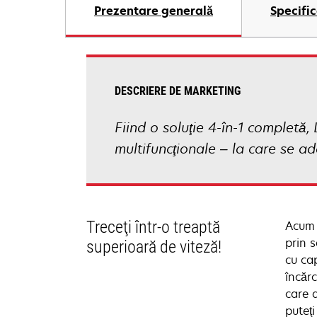
Prezentare generală
Specific
DESCRIERE DE MARKETING
Fiind o soluţie 4-în-1 completă
multifuncţionale – la care se a
Treceţi într-o treaptă
Acum n
prin 
superioară de viteză!
cu ca
încărc
care a
puteţ