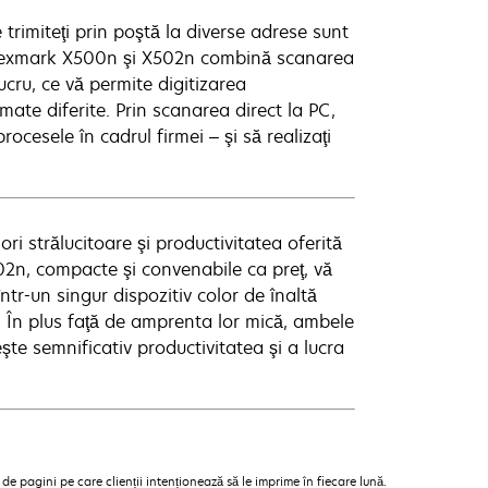
e trimiteţi prin poştă la diverse adrese sunt
r Lexmark X500n şi X502n combină scanarea
lucru, ce vă permite digitizarea
mate diferite. Prin scanarea direct la PC,
procesele în cadrul firmei – şi să realizaţi
ori strălucitoare şi productivitatea oferită
502n, compacte şi convenabile ca preţ, vă
ntr-un singur dispozitiv color de înaltă
e. În plus faţă de amprenta lor mică, ambele
şte semnificativ productivitatea şi a lucra
 pagini pe care clienții intenționează să le imprime în fiecare lună.