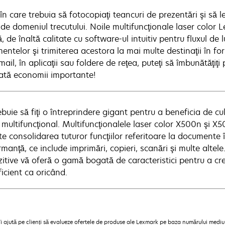
 în care trebuia să fotocopiaţi teancuri de prezentări şi să l
de domeniul trecutului. Noile multifuncţionale laser colo
, de înaltă calitate cu software-ul intuitiv pentru fluxul de 
ntelor şi trimiterea acestora la mai multe destinaţii în for
mail, în aplicaţii sau foldere de reţea, puteţi să îmbunătăţiţi 
ată economii importante!
buie să fiţi o întreprindere gigant pentru a beneficia de cul
 multifuncţional. Multifuncţionalele laser color X500n şi X
e consolidarea tuturor funcţiilor referitoare la documente î
manţă, ce include imprimări, copieri, scanări şi multe altel
itive vă oferă o gamă bogată de caracteristici pentru a cre
icient ca oricând.
ajută pe clienți să evalueze ofertele de produse ale Lexmark pe baza numărului mediu de