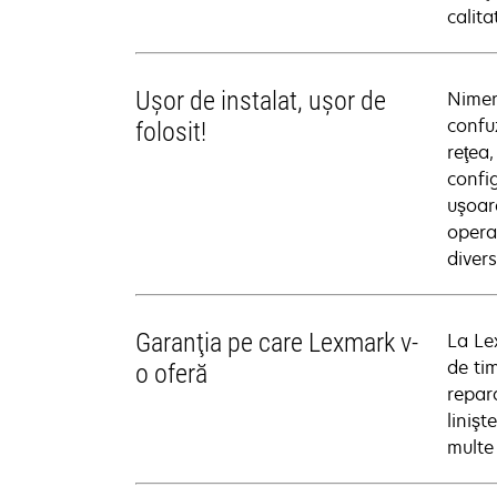
calita
Uşor de instalat, uşor de
Nimen
confu
folosit!
reţea
confi
uşoar
opera
divers
Garanţia pe care Lexmark v-
La Le
de ti
o oferă
repara
linişt
multe 