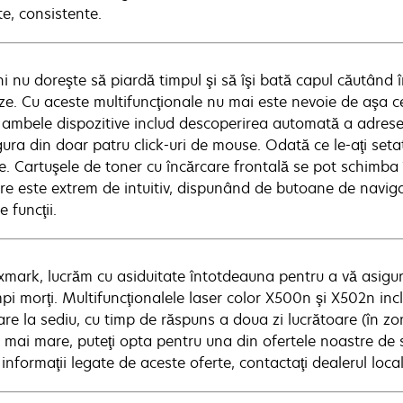
te, consistente.
i nu doreşte să piardă timpul şi să îşi bată capul căutând
ze. Cu aceste multifuncţionale nu mai este nevoie de aşa 
, ambele dispozitive includ descoperirea automată a adresei
gura din doar patru click-uri de mouse. Odată ce le-aţi seta
e. Cartuşele de toner cu încărcare frontală se pot schimba
re este extrem de intuitiv, dispunând de butoane de naviga
e funcţii.
xmark, lucrăm cu asiduitate întotdeauna pentru a vă asigu
mpi morţi. Multifuncţionalele laser color X500n şi X502n inc
re la sediu, cu timp de răspuns a doua zi lucrătoare (în zon
e mai mare, puteţi opta pentru una din ofertele noastre de 
informaţii legate de aceste oferte, contactaţi dealerul loc