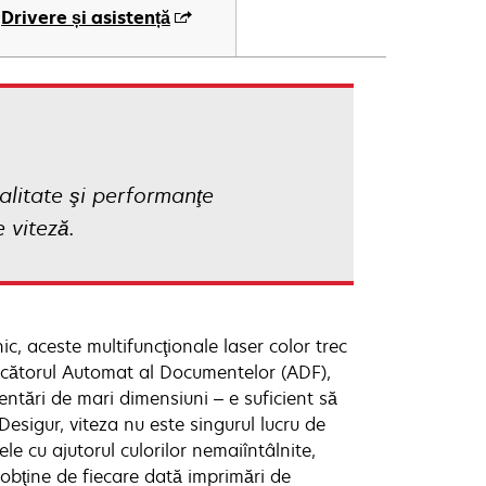
Drivere și asistență
calitate şi performanţe
 viteză.
c, aceste multifuncţionale laser color trec
rcătorul Automat al Documentelor (ADF),
ntări de mari dimensiuni – e suficient să
Desigur, viteza nu este singurul lucru de
le cu ajutorul culorilor nemaiîntâlnite,
obţine de fiecare dată imprimări de