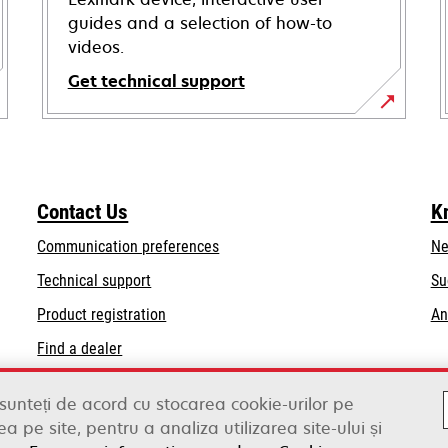
guides and a selection of how-to
videos.
Get technical support
opens
in
a
new
Contact Us
K
tab
Communication preferences
Ne
opens
Technical support
Su
in
Product registration
An
a
Find a dealer
new
tab
List of wholesalers
 sunteți de acord cu stocarea cookie-urilor pe
a pe site, pentru a analiza utilizarea site-ului și