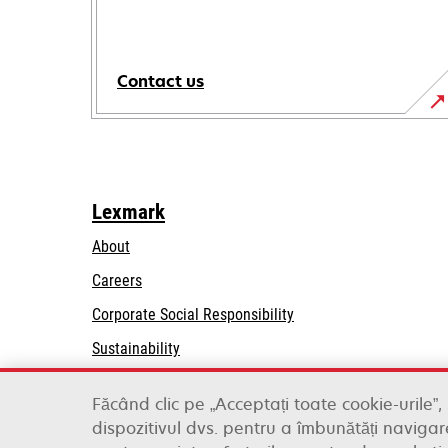
Contact us
Lexmark
About
Careers
opens
Corporate Social Responsibility
in
Sustainability
a
Lexmark Partners
new
Făcând clic pe „Acceptați toate cookie-urile”,
tab
dispozitivul dvs. pentru a îmbunătăți navigare
Lexmark International, Inc., a Xerox Company