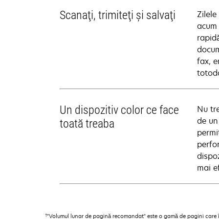
Scanaţi, trimiteţi şi salvaţi
Zilele
acum 
rapidă
docume
fax, e
totod
Un dispozitiv color ce face
Nu tre
de un
toată treaba
permit
perfor
dispoz
mai ef
†
"Volumul lunar de pagină recomandat" este o gamă de pagini care îi 