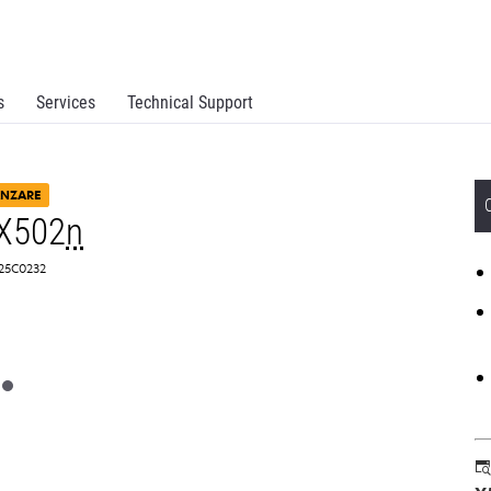
s
Services
Technical Support
ÂNZARE
X502
n
 25C0232