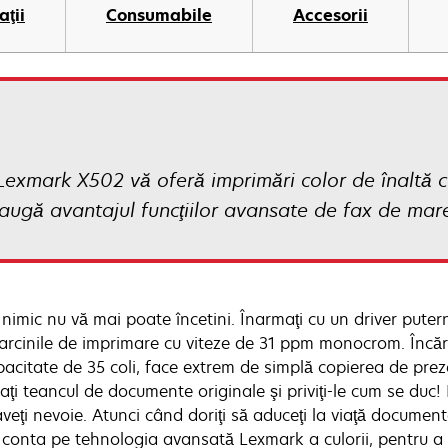
aţii
Consumabile
Accesorii
, Lexmark X502 vă oferă imprimări color de înaltă 
daugă avantajul funcţiilor avansate de fax de mare
imic nu vă mai poate încetini. Înarmaţi cu un driver puterni
sarcinile de imprimare cu viteze de 31 ppm monocrom. Încă
pacitate de 35 coli, face extrem de simplă copierea de preze
aţi teancul de documente originale şi priviţi-le cum se duc! 
veţi nevoie. Atunci când doriţi să aduceţi la viaţă documente
i conta pe tehnologia avansată Lexmark a culorii, pentru a 