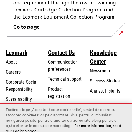
and equipment through the award-winning
Lexmark Cartridge Collection Program and
the Lexmark Equipment Collection Program.
Go to page
Lexmark
Contact Us
Knowledge
Center
About
Communication
preferences
Newsroom
Careers
opens
Technical support
Success Stories
Corporate Social
in
opens
Responsibility
Product
Analyst Insights
a
in
registration
Sustainability
new
a
Find a dealer
tab
Lexmark Partners
Făcând clic pe „Acceptați toate cookie-urile”, sunteți de acord cu
new
stocarea cookie-urilor pe dispozitivul dvs. pentru a îmbunătăți
List of wholesalers
tab
navigarea pe site, pentru a analiza utilizarea site-ului și pentru a
ajuta eforturile noastre de marketing.
For more information, read
our Cookies page.