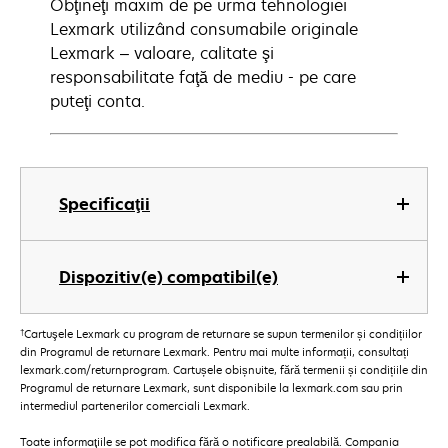
Obţineţi maxim de pe urma tehnologiei
Lexmark utilizând consumabile originale
Lexmark – valoare, calitate şi
responsabilitate faţă de mediu - pe care
puteţi conta.
Specificaţii
Dispozitiv(e) compatibil(e)
†
Cartuşele Lexmark cu program de returnare se supun termenilor și condițiilor
din Programul de returnare Lexmark. Pentru mai multe informații, consultați
lexmark.com/returnprogram. Cartușele obișnuite, fără termenii și condițiile din
Programul de returnare Lexmark, sunt disponibile la lexmark.com sau prin
intermediul partenerilor comerciali Lexmark.
Toate informaţiile se pot modifica fără o notificare prealabilă. Compania