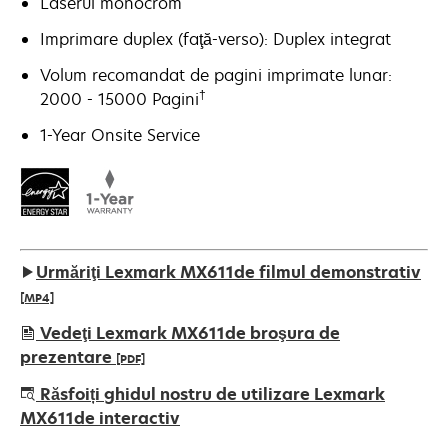
Laserul monocrom
Imprimare duplex (faţă-verso): Duplex integrat
Volum recomandat de pagini imprimate lunar:
†
2000 - 15000 Pagini
1-Year Onsite Service
Urmăriţi Lexmark MX611de filmul demonstrativ
[MP4]
Vedeţi Lexmark MX611de broşura de
prezentare
[PDF]
opens
Răsfoiți ghidul nostru de utilizare Lexmark
in
MX611de interactiv
a