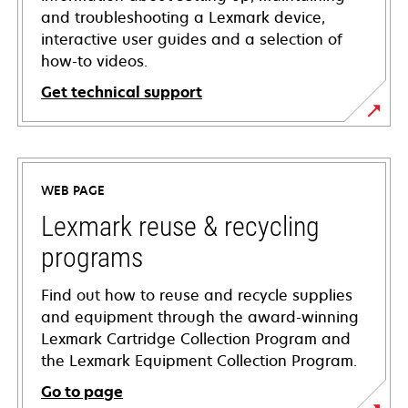
and troubleshooting a Lexmark device,
interactive user guides and a selection of
how-to videos.
Get technical support
opens
in
a
WEB PAGE
new
tab
Lexmark reuse & recycling
programs
Find out how to reuse and recycle supplies
and equipment through the award-winning
Lexmark Cartridge Collection Program and
the Lexmark Equipment Collection Program.
Go to page