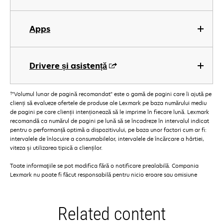
Apps
Drivere și asistență
†
"Volumul lunar de pagină recomandat" este o gamă de pagini care îi ajută pe
clienți să evalueze ofertele de produse ale Lexmark pe baza numărului mediu
de pagini pe care clienții intenționează să le imprime în fiecare lună. Lexmark
recomandă ca numărul de pagini pe lună să se încadreze în intervalul indicat
pentru o performanță optimă a dispozitivului, pe baza unor factori cum ar fi:
intervalele de înlocuire a consumabilelor, intervalele de încărcare a hârtiei,
viteza și utilizarea tipică a clienților.
Toate informaţiile se pot modifica fără o notificare prealabilă. Compania
Lexmark nu poate fi făcut responsabilă pentru nicio eroare sau omisiune
Related content