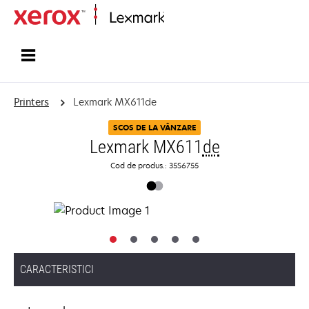
Home
Printers
Lexmark MX611de
SCOS DE LA VÂNZARE
Lexmark MX611
de
Cod de produs.: 35S6755
CARACTERISTICI