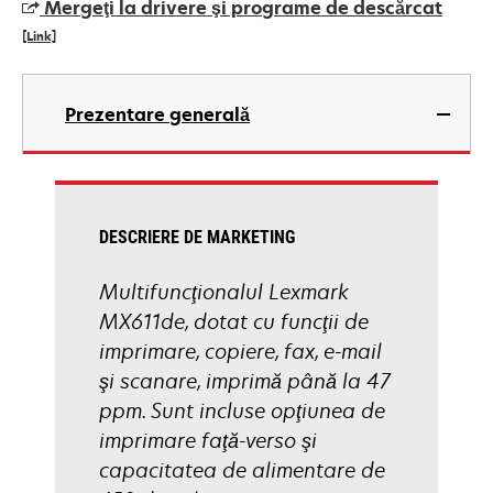
Mergeţi la drivere şi programe de descărcat
new
[Link]
tab
opens
in
Prezentare generală
a
new
tab
DESCRIERE DE MARKETING
Multifuncţionalul Lexmark
MX611de, dotat cu funcţii de
imprimare, copiere, fax, e-mail
şi scanare, imprimă până la 47
ppm. Sunt incluse opţiunea de
imprimare faţă-verso şi
capacitatea de alimentare de