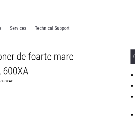
s
Services
Technical Support
oner de foarte mare
, 600XA
 60F0XA0