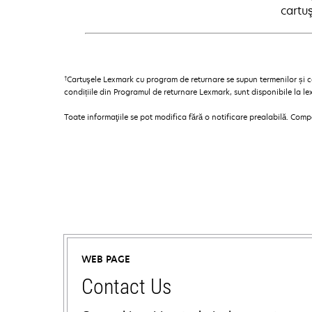
cartu
†
Cartuşele Lexmark cu program de returnare se supun termenilor și co
condițiile din Programul de returnare Lexmark, sunt disponibile la l
Toate informaţiile se pot modifica fără o notificare prealabilă. Com
WEB PAGE
Contact Us