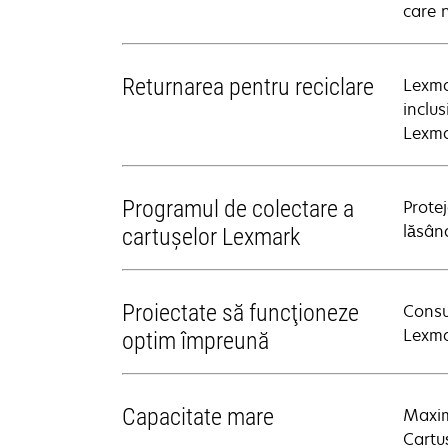
care 
Returnarea pentru reciclare
Lexma
inclus
Lexma
Programul de colectare a
Prote
lăsând
cartuşelor Lexmark
Proiectate să funcţioneze
Consu
Lexma
optim împreună
Capacitate mare
Maxim
Cartu