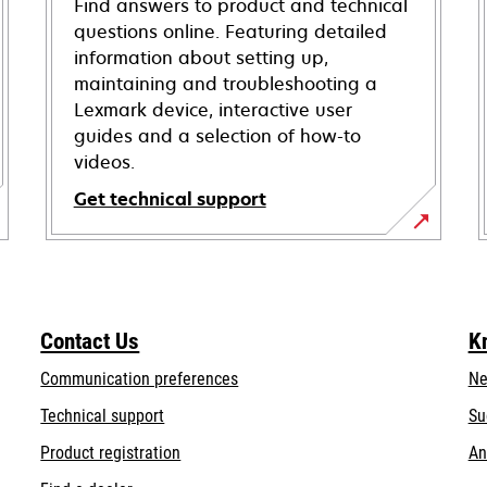
Find answers to product and technical
questions online. Featuring detailed
information about setting up,
maintaining and troubleshooting a
Lexmark device, interactive user
guides and a selection of how-to
videos.
Get technical support
opens
in
a
new
Contact Us
K
tab
Communication preferences
Ne
opens
Technical support
Su
in
Product registration
An
a