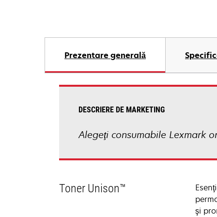
Prezentare generală
Specific
DESCRIERE DE MARKETING
Alegeţi consumabile Lexmark ori
Toner Unison™
Esenţ
perma
şi pr