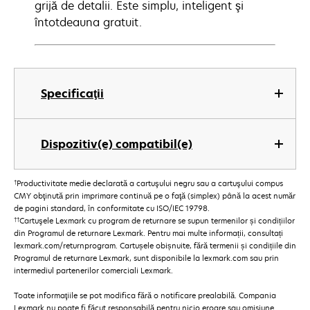
grijă de detalii. Este simplu, inteligent şi
întotdeauna gratuit.
Specificaţii
Dispozitiv(e) compatibil(e)
†
Productivitate medie declarată a cartuşului negru sau a cartuşului compus
CMY obţinută prin imprimare continuă pe o faţă (simplex) până la acest număr
de pagini standard, în conformitate cu ISO/IEC 19798.
††
Cartuşele Lexmark cu program de returnare se supun termenilor și condițiilor
din Programul de returnare Lexmark. Pentru mai multe informații, consultați
lexmark.com/returnprogram. Cartușele obișnuite, fără termenii și condițiile din
Programul de returnare Lexmark, sunt disponibile la lexmark.com sau prin
intermediul partenerilor comerciali Lexmark.
Toate informaţiile se pot modifica fără o notificare prealabilă. Compania
Lexmark nu poate fi făcut responsabilă pentru nicio eroare sau omisiune