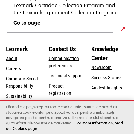
Lexmark Cartridge Collection Program and
the Lexmark Equipment Collection Program.
Go to page
Lexmark
Contact Us
Knowledge
Center
About
Communication
preferences
Newsroom
Careers
opens
Technical support
Success Stories
Corporate Social
in
opens
Responsibility
Product
Analyst Insights
a
in
registration
Sustainability
new
a
Find a dealer
tab
Lexmark Partners
Făcând clic pe „Acceptați toate cookie-urile”, sunteți de acord cu
new
stocarea cookie-urilor pe dispozitivul dvs. pentru a îmbunătăți
List of wholesalers
tab
navigarea pe site, pentru a analiza utilizarea site-ului și pentru a
ajuta eforturile noastre de marketing.
For more information, read
our Cookies page.
Lexmark International, Inc., a Xerox Company