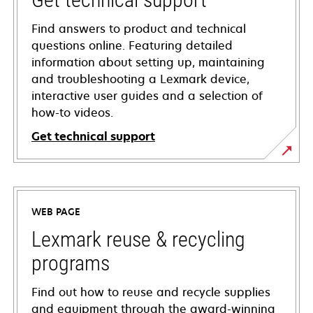
Find answers to product and technical
questions online. Featuring detailed
information about setting up, maintaining
and troubleshooting a Lexmark device,
interactive user guides and a selection of
how-to videos.
Get technical support
opens
in
a
WEB PAGE
new
tab
Lexmark reuse & recycling
programs
Find out how to reuse and recycle supplies
and equipment through the award-winning