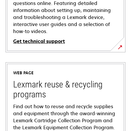
questions online. Featuring detailed
information about setting up, maintaining
and troubleshooting a Lexmark device,
interactive user guides and a selection of
how-to videos.
Get technical support
opens
in
a
WEB PAGE
new
tab
Lexmark reuse & recycling
programs
Find out how to reuse and recycle supplies
and equipment through the award-winning
Lexmark Cartridge Collection Program and
the Lexmark Equipment Collection Program.