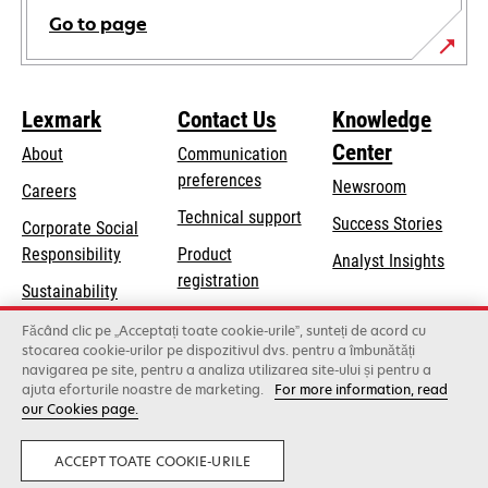
Go to page
Lexmark
Contact Us
Knowledge
Center
About
Communication
preferences
Newsroom
Careers
opens
Technical support
Success Stories
Corporate Social
in
opens
Responsibility
Product
Analyst Insights
a
in
registration
Sustainability
new
a
Find a dealer
tab
Lexmark Partners
Făcând clic pe „Acceptați toate cookie-urile”, sunteți de acord cu
new
stocarea cookie-urilor pe dispozitivul dvs. pentru a îmbunătăți
List of wholesalers
tab
navigarea pe site, pentru a analiza utilizarea site-ului și pentru a
ajuta eforturile noastre de marketing.
For more information, read
our Cookies page.
Lexmark International, Inc., a Xerox Company
©2026 All rights reserved.
Legal
Privacy
ACCEPT TOATE COOKIE-URILE