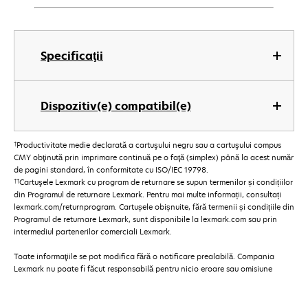
Specificaţii
Dispozitiv(e) compatibil(e)
†
Productivitate medie declarată a cartuşului negru sau a cartuşului compus
CMY obţinută prin imprimare continuă pe o faţă (simplex) până la acest număr
de pagini standard, în conformitate cu ISO/IEC 19798.
††
Cartuşele Lexmark cu program de returnare se supun termenilor și condițiilor
din Programul de returnare Lexmark. Pentru mai multe informații, consultați
lexmark.com/returnprogram. Cartușele obișnuite, fără termenii și condițiile din
Programul de returnare Lexmark, sunt disponibile la lexmark.com sau prin
intermediul partenerilor comerciali Lexmark.
Toate informaţiile se pot modifica fără o notificare prealabilă. Compania
Lexmark nu poate fi făcut responsabilă pentru nicio eroare sau omisiune