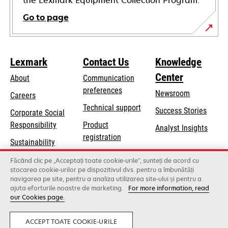
the Lexmark Equipment Collection Program.
Go to page
Lexmark
Contact Us
Knowledge
Center
About
Communication
preferences
Newsroom
Careers
opens
Technical support
Success Stories
Corporate Social
in
opens
Responsibility
Product
Analyst Insights
a
in
registration
Sustainability
new
a
Find a dealer
tab
Lexmark Partners
Făcând clic pe „Acceptați toate cookie-urile”, sunteți de acord cu
new
stocarea cookie-urilor pe dispozitivul dvs. pentru a îmbunătăți
List of wholesalers
tab
navigarea pe site, pentru a analiza utilizarea site-ului și pentru a
ajuta eforturile noastre de marketing.
For more information, read
our Cookies page.
Lexmark International, Inc., a Xerox Company
©2026 All rights reserved.
Legal
Privacy
ACCEPT TOATE COOKIE-URILE