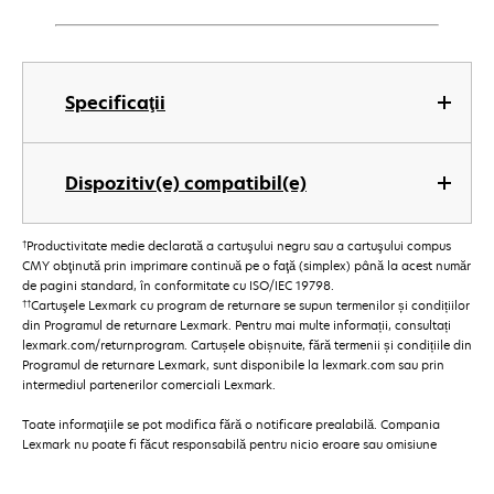
Specificaţii
Dispozitiv(e) compatibil(e)
†
Productivitate medie declarată a cartuşului negru sau a cartuşului compus
CMY obţinută prin imprimare continuă pe o faţă (simplex) până la acest număr
de pagini standard, în conformitate cu ISO/IEC 19798.
††
Cartuşele Lexmark cu program de returnare se supun termenilor și condițiilor
din Programul de returnare Lexmark. Pentru mai multe informații, consultați
lexmark.com/returnprogram. Cartușele obișnuite, fără termenii și condițiile din
Programul de returnare Lexmark, sunt disponibile la lexmark.com sau prin
intermediul partenerilor comerciali Lexmark.
Toate informaţiile se pot modifica fără o notificare prealabilă. Compania
Lexmark nu poate fi făcut responsabilă pentru nicio eroare sau omisiune