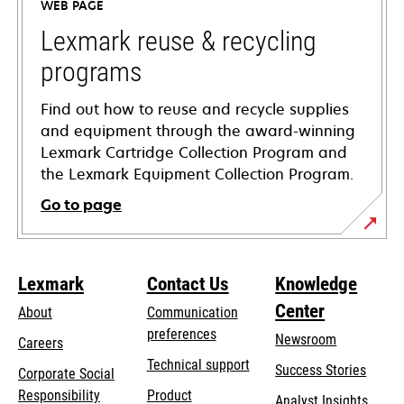
WEB PAGE
new
tab
Lexmark reuse & recycling
programs
Find out how to reuse and recycle supplies
and equipment through the award-winning
Lexmark Cartridge Collection Program and
the Lexmark Equipment Collection Program.
Go to page
Lexmark
Contact Us
Knowledge
Center
About
Communication
preferences
Newsroom
Careers
opens
Technical support
Success Stories
Corporate Social
in
opens
Responsibility
Product
Analyst Insights