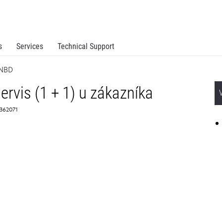
s
Services
Technical Support
 NBD
rvis (1 + 1) u zákazníka
 2362071