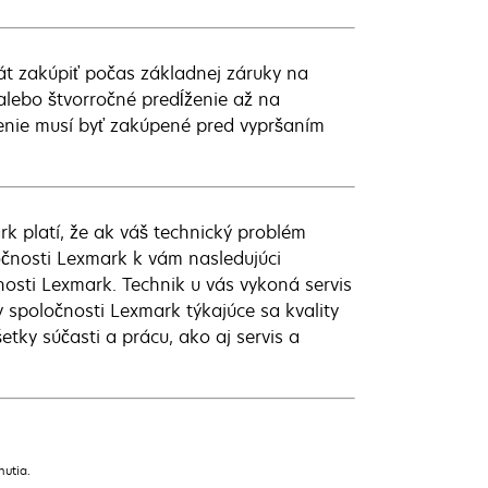
át zakúpiť počas základnej záruky na
 alebo štvorročné predĺženie až na
enie musí byť zakúpené pred vypršaním
 platí, že ak váš technický problém
očnosti Lexmark k vám nasledujúci
osti Lexmark. Technik u vás vykoná servis
y spoločnosti Lexmark týkajúce sa kvality
tky súčasti a prácu, ako aj servis a
nutia.