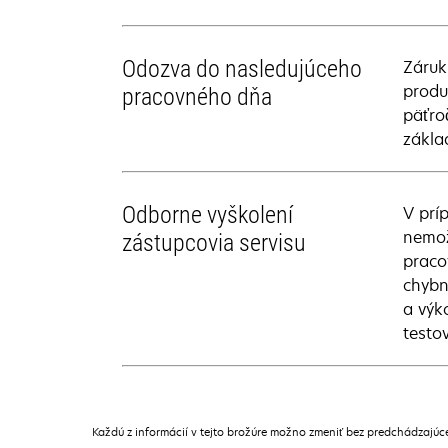
Odozva do nasledujúceho
Záruk
produ
pracovného dňa
päťro
zákla
Odborne vyškolení
V prí
nemož
zástupcovia servisu
praco
chybn
a výk
testo
Každú z informácií v tejto brožúre možno zmeniť bez predchádzajú