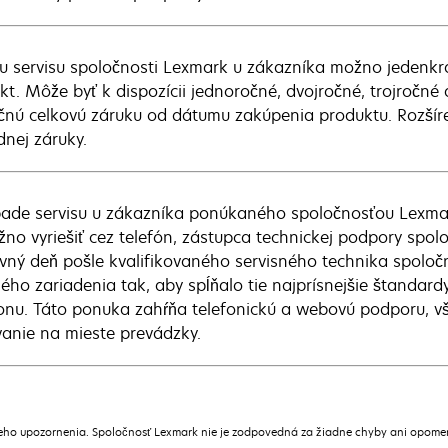
u servisu spoločnosti Lexmark u zákazníka možno jedenkr
kt. Môže byť k dispozícii jednoročné, dvojročné, trojročné
čnú celkovú záruku od dátumu zakúpenia produktu. Rozšír
dnej záruky.
pade servisu u zákazníka ponúkaného spoločnosťou Lexmark
no vyriešiť cez telefón, zástupca technickej podpory spol
vný deň pošle kvalifikovaného servisného technika spoločn
ého zariadenia tak, aby spĺňalo tie najprísnejšie štandard
onu. Táto ponuka zahŕňa telefonickú a webovú podporu, vše
vanie na mieste prevádzky.
ceho upozornenia. Spoločnosť Lexmark nie je zodpovedná za žiadne chyby ani opome