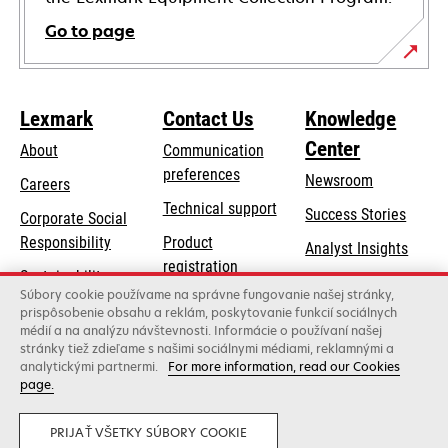
Go to page
Lexmark
Contact Us
Knowledge
Center
About
Communication
preferences
Newsroom
Careers
opens
Technical support
Success Stories
Corporate Social
in
opens
Responsibility
Product
Analyst Insights
a
in
registration
Sustainability
new
a
Súbory cookie používame na správne fungovanie našej stránky,
Find a dealer
tab
Lexmark Partners
prispôsobenie obsahu a reklám, poskytovanie funkcií sociálnych
new
médií a na analýzu návštevnosti. Informácie o používaní našej
List of wholesalers
tab
stránky tiež zdieľame s našimi sociálnymi médiami, reklamnými a
analytickými partnermi.
For more information, read our Cookies
page.
Lexmark International, Inc., a Xerox Company
©2026 All rights reserved.
Legal
Privacy
PRIJAŤ VŠETKY SÚBORY COOKIE