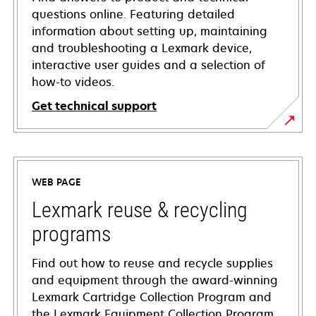
questions online. Featuring detailed
information about setting up, maintaining
and troubleshooting a Lexmark device,
interactive user guides and a selection of
how-to videos.
Get technical support
opens
in
a
WEB PAGE
new
tab
Lexmark reuse & recycling
programs
Find out how to reuse and recycle supplies
and equipment through the award-winning
Lexmark Cartridge Collection Program and
the Lexmark Equipment Collection Program.