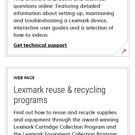
questions online. Featuring detailed
information about setting up, maintaining
and troubleshooting a Lexmark device,
interactive user guides and a selection of
how-to videos.
Get technical support
opens
in
a
WEB PAGE
new
tab
Lexmark reuse & recycling
programs
Find out how to reuse and recycle supplies
and equipment through the award-winning
Lexmark Cartridge Collection Program and
the Lexmark Equipment Collection Program.