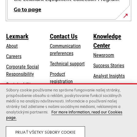
Go to page
Lexmark
Contact Us
Knowledge
Center
About
Communication
preferences
Newsroom
Careers
opens
Technical support
Success Stories
Corporate Social
in
opens
Responsibility
Product
Analyst Insights
a
in
registration
Sustainability
new
a
Súbory cookie používame na správne fungovanie našej stránky,
Find a dealer
tab
Lexmark Partners
prispôsobenie obsahu a reklám, poskytovanie funkcií sociálnych
new
médií a na analýzu návštevnosti. Informácie o používaní našej
List of wholesalers
tab
stránky tiež zdieľame s našimi sociálnymi médiami, reklamnými a
analytickými partnermi.
For more information, read our Cookies
page.
Lexmark International, Inc., a Xerox Company
©2026 All rights reserved.
Legal
Privacy
PRIJAŤ VŠETKY SÚBORY COOKIE