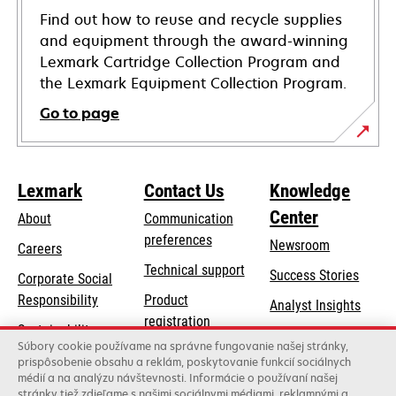
Find out how to reuse and recycle supplies
and equipment through the award-winning
Lexmark Cartridge Collection Program and
the Lexmark Equipment Collection Program.
Go to page
Lexmark
Contact Us
Knowledge
Center
About
Communication
preferences
Newsroom
Careers
opens
Technical support
Success Stories
Corporate Social
in
opens
Responsibility
Product
Analyst Insights
a
in
registration
Sustainability
new
a
Súbory cookie používame na správne fungovanie našej stránky,
Find a dealer
tab
Lexmark Partners
prispôsobenie obsahu a reklám, poskytovanie funkcií sociálnych
new
médií a na analýzu návštevnosti. Informácie o používaní našej
List of wholesalers
tab
stránky tiež zdieľame s našimi sociálnymi médiami, reklamnými a