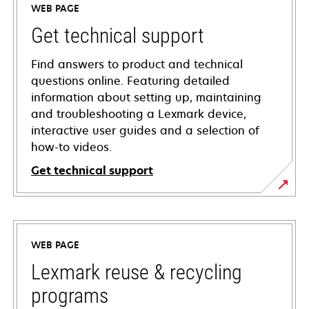
WEB PAGE
Get technical support
Find answers to product and technical
questions online. Featuring detailed
information about setting up, maintaining
and troubleshooting a Lexmark device,
interactive user guides and a selection of
how-to videos.
Get technical support
opens
in
a
WEB PAGE
new
tab
Lexmark reuse & recycling
programs