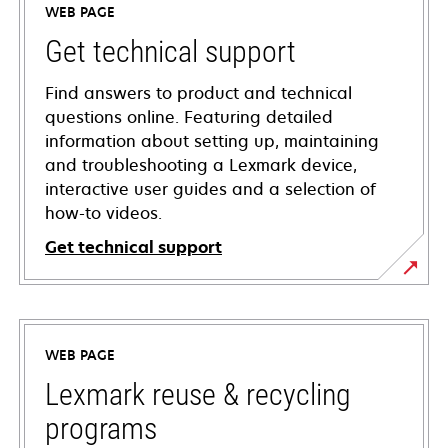
WEB PAGE
Get technical support
Find answers to product and technical
questions online. Featuring detailed
information about setting up, maintaining
and troubleshooting a Lexmark device,
interactive user guides and a selection of
how-to videos.
Get technical support
opens
in
a
WEB PAGE
new
tab
Lexmark reuse & recycling
programs