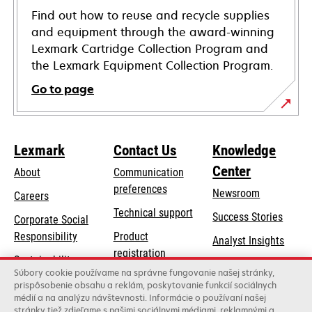
Find out how to reuse and recycle supplies
and equipment through the award-winning
Lexmark Cartridge Collection Program and
the Lexmark Equipment Collection Program.
Go to page
Lexmark
Contact Us
Knowledge
Center
About
Communication
preferences
Newsroom
Careers
opens
Technical support
Success Stories
Corporate Social
in
opens
Responsibility
Product
Analyst Insights
a
in
registration
Sustainability
new
a
Súbory cookie používame na správne fungovanie našej stránky,
Find a dealer
tab
Lexmark Partners
prispôsobenie obsahu a reklám, poskytovanie funkcií sociálnych
new
médií a na analýzu návštevnosti. Informácie o používaní našej
List of wholesalers
tab
stránky tiež zdieľame s našimi sociálnymi médiami, reklamnými a