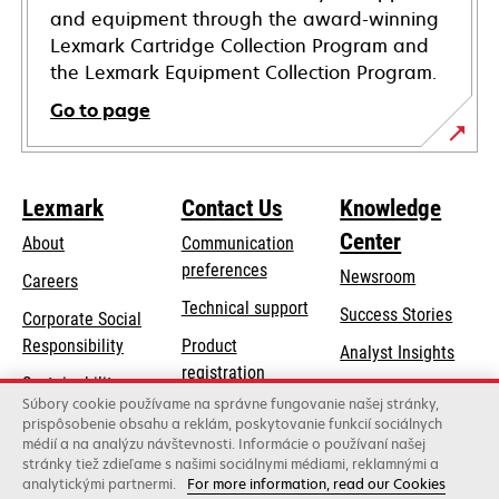
and equipment through the award-winning
Lexmark Cartridge Collection Program and
the Lexmark Equipment Collection Program.
Go to page
Lexmark
Contact Us
Knowledge
Center
About
Communication
preferences
Newsroom
Careers
opens
Technical support
Success Stories
Corporate Social
in
opens
Responsibility
Product
Analyst Insights
a
in
registration
Sustainability
new
a
Súbory cookie používame na správne fungovanie našej stránky,
Find a dealer
tab
Lexmark Partners
prispôsobenie obsahu a reklám, poskytovanie funkcií sociálnych
new
médií a na analýzu návštevnosti. Informácie o používaní našej
List of wholesalers
tab
stránky tiež zdieľame s našimi sociálnymi médiami, reklamnými a
analytickými partnermi.
For more information, read our Cookies