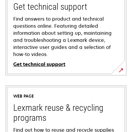
Get technical support
Find answers to product and technical
questions online. Featuring detailed
information about setting up, maintaining
and troubleshooting a Lexmark device,
interactive user guides and a selection of
how-to videos.
Get technical support
opens
in
a
WEB PAGE
new
tab
Lexmark reuse & recycling
programs
Find out how to reuse and recycle supplies