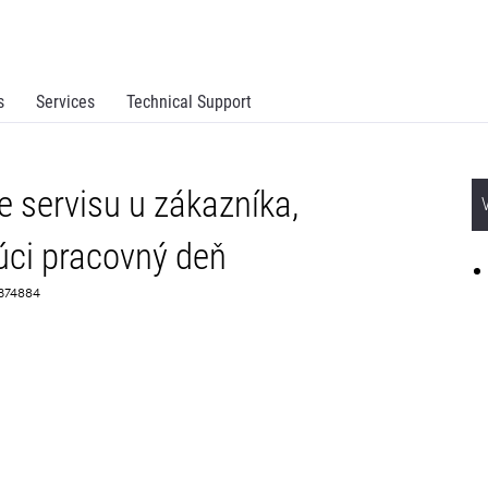
s
Services
Technical Support
 servisu u zákazníka,
úci pracovný deň
 2374884