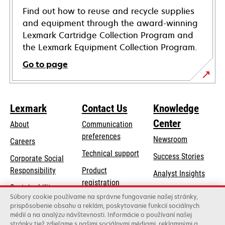
Find out how to reuse and recycle supplies
and equipment through the award-winning
Lexmark Cartridge Collection Program and
the Lexmark Equipment Collection Program.
Go to page
Lexmark
Contact Us
Knowledge
Center
About
Communication
preferences
Newsroom
Careers
opens
Technical support
Success Stories
Corporate Social
in
opens
Responsibility
Product
Analyst Insights
a
in
registration
Sustainability
new
a
Súbory cookie používame na správne fungovanie našej stránky,
Find a dealer
tab
Lexmark Partners
prispôsobenie obsahu a reklám, poskytovanie funkcií sociálnych
new
médií a na analýzu návštevnosti. Informácie o používaní našej
List of wholesalers
tab
stránky tiež zdieľame s našimi sociálnymi médiami, reklamnými a