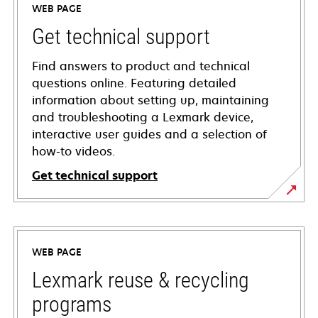
WEB PAGE
Get technical support
Find answers to product and technical
questions online. Featuring detailed
information about setting up, maintaining
and troubleshooting a Lexmark device,
interactive user guides and a selection of
how-to videos.
Get technical support
opens
in
a
WEB PAGE
new
tab
Lexmark reuse & recycling
programs