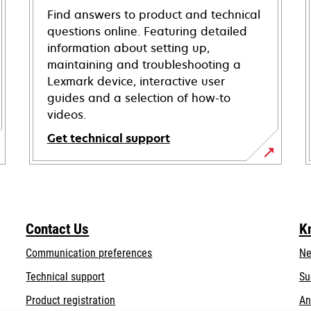
Find answers to product and technical
questions online. Featuring detailed
information about setting up,
maintaining and troubleshooting a
Lexmark device, interactive user
guides and a selection of how-to
videos.
Get technical support
opens
in
a
new
Contact Us
K
tab
Communication preferences
Ne
opens
Technical support
Su
in
Product registration
An
a