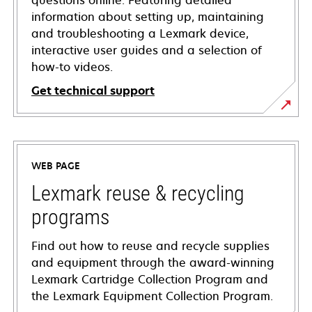
questions online. Featuring detailed
information about setting up, maintaining
and troubleshooting a Lexmark device,
interactive user guides and a selection of
how-to videos.
Get technical support
opens
in
a
WEB PAGE
new
tab
Lexmark reuse & recycling
programs
Find out how to reuse and recycle supplies
and equipment through the award-winning
Lexmark Cartridge Collection Program and
the Lexmark Equipment Collection Program.