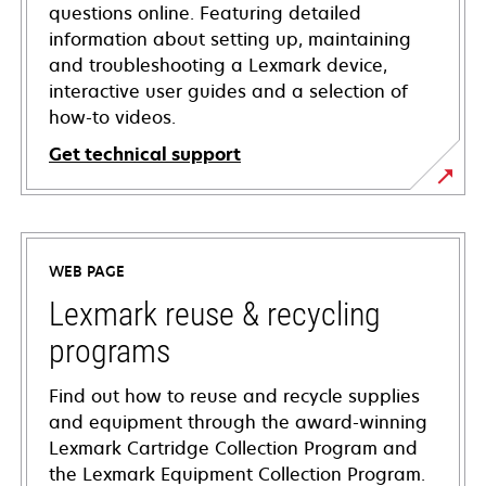
questions online. Featuring detailed
information about setting up, maintaining
and troubleshooting a Lexmark device,
interactive user guides and a selection of
how-to videos.
Get technical support
opens
in
a
WEB PAGE
new
tab
Lexmark reuse & recycling
programs
Find out how to reuse and recycle supplies
and equipment through the award-winning
Lexmark Cartridge Collection Program and
the Lexmark Equipment Collection Program.