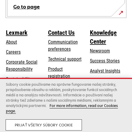
Go to page
Lexmark
Contact Us
Knowledge
Center
About
Communication
preferences
Newsroom
Careers
opens
Technical support
Success Stories
Corporate Social
in
opens
Responsibility
Product
Analyst Insights
a
in
registration
Sustainability
new
a
Súbory cookie používame na správne fungovanie našej stránky,
Find a dealer
tab
Lexmark Partners
prispôsobenie obsahu a reklám, poskytovanie funkcií sociálnych
new
médií a na analýzu návštevnosti. Informácie o používaní našej
List of wholesalers
tab
stránky tiež zdieľame s našimi sociálnymi médiami, reklamnými a
analytickými partnermi.
For more information, read our Cookies
page.
Lexmark International, Inc., a Xerox Company
©2026 All rights reserved.
Legal
Privacy
PRIJAŤ VŠETKY SÚBORY COOKIE