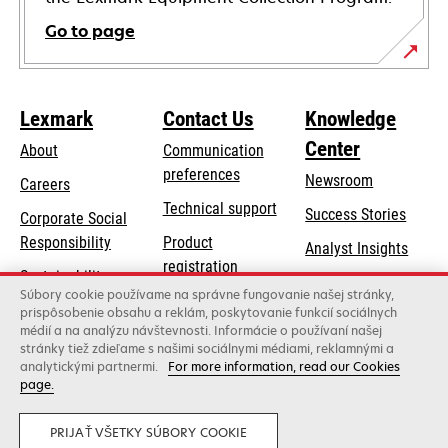
Go to page
Lexmark
Contact Us
Knowledge
Center
About
Communication
preferences
Newsroom
Careers
opens
Technical support
Success Stories
Corporate Social
in
opens
Responsibility
Product
Analyst Insights
a
in
registration
Sustainability
new
a
Súbory cookie používame na správne fungovanie našej stránky,
Find a dealer
tab
Lexmark Partners
prispôsobenie obsahu a reklám, poskytovanie funkcií sociálnych
new
médií a na analýzu návštevnosti. Informácie o používaní našej
List of wholesalers
tab
stránky tiež zdieľame s našimi sociálnymi médiami, reklamnými a
analytickými partnermi.
For more information, read our Cookies
page.
Lexmark International, Inc., a Xerox Company
©2026 All rights reserved.
Legal
Privacy
PRIJAŤ VŠETKY SÚBORY COOKIE