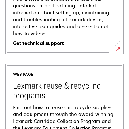
questions online. Featuring detailed
information about setting up, maintaining
and troubleshooting a Lexmark device,
interactive user guides and a selection of
how-to videos.
Get technical support
opens
in
a
WEB PAGE
new
tab
Lexmark reuse & recycling
programs
Find out how to reuse and recycle supplies
and equipment through the award-winning
Lexmark Cartridge Collection Program and
the Lexmark Equipment Collection Program.