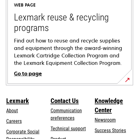
a
WEB PAGE
new
tab
Lexmark reuse & recycling
programs
Find out how to reuse and recycle supplies
and equipment through the award-winning
Lexmark Cartridge Collection Program and
the Lexmark Equipment Collection Program.
Go to page
Lexmark
Contact Us
Knowledge
Center
About
Communication
preferences
Newsroom
Careers
opens
Technical support
Success Stories
Corporate Social
in
opens