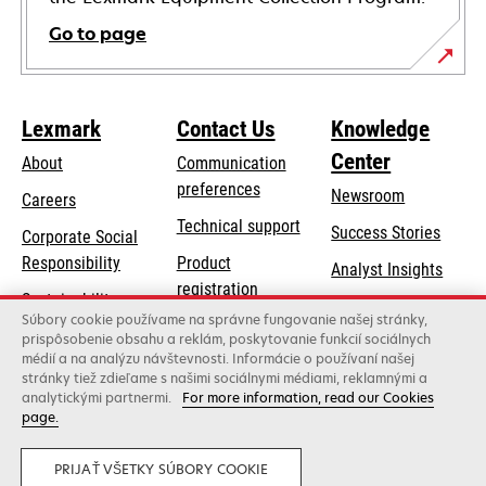
Go to page
Lexmark
Contact Us
Knowledge
Center
About
Communication
preferences
Newsroom
Careers
opens
Technical support
Success Stories
Corporate Social
in
opens
Responsibility
Product
Analyst Insights
a
in
registration
Sustainability
new
a
Súbory cookie používame na správne fungovanie našej stránky,
Find a dealer
tab
Lexmark Partners
prispôsobenie obsahu a reklám, poskytovanie funkcií sociálnych
new
médií a na analýzu návštevnosti. Informácie o používaní našej
List of wholesalers
tab
stránky tiež zdieľame s našimi sociálnymi médiami, reklamnými a
analytickými partnermi.
For more information, read our Cookies
page.
Lexmark International, Inc., a Xerox Company
©2026 All rights reserved.
Legal
Privacy
PRIJAŤ VŠETKY SÚBORY COOKIE