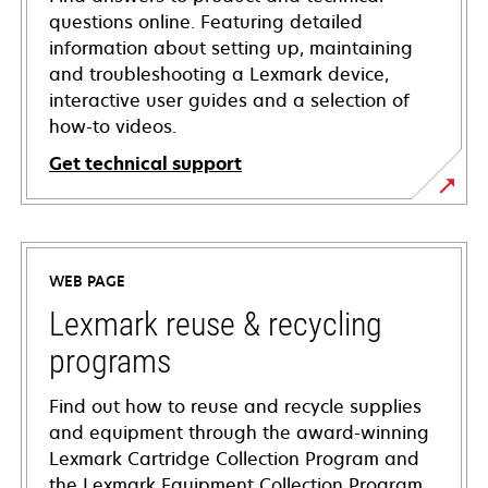
questions online. Featuring detailed
information about setting up, maintaining
and troubleshooting a Lexmark device,
interactive user guides and a selection of
how-to videos.
Get technical support
opens
in
a
WEB PAGE
new
tab
Lexmark reuse & recycling
programs
Find out how to reuse and recycle supplies
and equipment through the award-winning
Lexmark Cartridge Collection Program and
the Lexmark Equipment Collection Program.