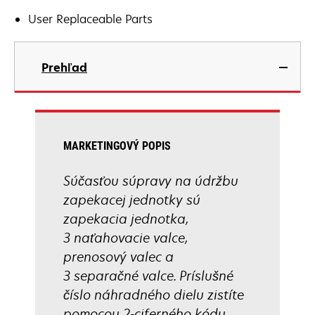
User Replaceable Parts
Prehľad
MARKETINGOVÝ POPIS
Súčasťou súpravy na údržbu
zapekacej jednotky sú
zapekacia jednotka,
3 naťahovacie valce,
prenosový valec a
3 separačné valce. Príslušné
číslo náhradného dielu zistíte
pomocou 2-ciferného kódu