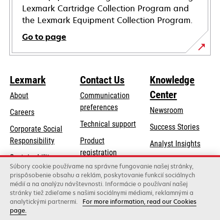
Lexmark Cartridge Collection Program and
the Lexmark Equipment Collection Program.
Go to page
Lexmark
Contact Us
Knowledge
Center
About
Communication
preferences
Newsroom
Careers
opens
Technical support
Success Stories
Corporate Social
in
opens
Responsibility
Product
Analyst Insights
a
in
registration
Sustainability
new
a
Súbory cookie používame na správne fungovanie našej stránky,
Find a dealer
tab
Lexmark Partners
prispôsobenie obsahu a reklám, poskytovanie funkcií sociálnych
new
médií a na analýzu návštevnosti. Informácie o používaní našej
List of wholesalers
tab
stránky tiež zdieľame s našimi sociálnymi médiami, reklamnými a
analytickými partnermi.
For more information, read our Cookies
page.
Lexmark International, Inc., a Xerox Company