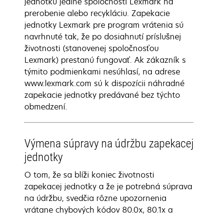
jednotku jedine spoločnosti Lexmark na
prerobenie alebo recykláciu. Zapekacie
jednotky Lexmark pre program vrátenia sú
navrhnuté tak, že po dosiahnutí príslušnej
životnosti (stanovenej spoločnosťou
Lexmark) prestanú fungovať. Ak zákazník s
týmito podmienkami nesúhlasí, na adrese
www.lexmark.com sú k dispozícii náhradné
zapekacie jednotky predávané bez týchto
obmedzení.
Výmena súpravy na údržbu zapekacej
jednotky
O tom, že sa blíži koniec životnosti
zapekacej jednotky a že je potrebná súprava
na údržbu, svedčia rôzne upozornenia
vrátane chybových kódov 80.0x, 80.1x a