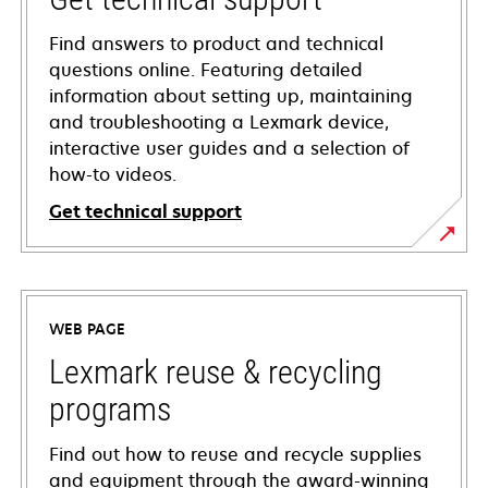
Find answers to product and technical
questions online. Featuring detailed
information about setting up, maintaining
and troubleshooting a Lexmark device,
interactive user guides and a selection of
how-to videos.
Get technical support
opens
in
a
WEB PAGE
new
tab
Lexmark reuse & recycling
programs
Find out how to reuse and recycle supplies
and equipment through the award-winning