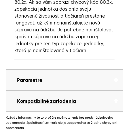
80.2x. Ak sa vám zobrazí chybový kód 80.3x,
zapekacia jednotka dosiahla svoju
stanovenú životnosť a tlačiareň prestane
fungovať, až kým nenainštalujete novú
súpravu na údržbu. Je potrebné nainštalovať
správnu súpravu na údržbu zapekacej
jednotky pre ten typ zapekacej jednotky,
ktorá je nainštalovaná v tlačiarni.
Parametre
Kompatibilné zariadenia
Každú z informácií v tejto brožúre možno zmeniť bez predchádzajúceho
upozornenia. Spoločnosť Lexmark nie je zodpovedná za žiadne chyby ani
opomenutia.