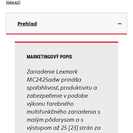
[ODKAZ]
tab
opens
in
Prehľad
a
new
tab
MARKETINGOVÝ POPIS
Zariadenie Lexmark
MC2425adw prináša
spoľahlivosť, produktivitu a
zabezpečenie v podobe
výkonu farebného
multifunkčného zariadenia s
malým pôdorysom a s
výstupom až 25 [23] strán za