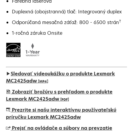
Farebná laserová
Duplexná (obojstranná) tlač: Integrovaný duplex
†
Odporúčaná mesačná záťaž: 800 - 6500 strán
1-ročná záruka Onsite
Sledovať videoukážku o produkte Lexmark
MC2425adw
[MP4]
Zobraziť brožúru s prehľadom o produkte
Lexmark MC2425adw
[PDF]
opens
Prezrite si našu interaktívnu používateľskú
in
príručku Lexmark MC2425adw
a
Prejsť na ovládače a súbory na prevzatie
new