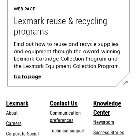
a
WEB PAGE
new
tab
Lexmark reuse & recycling
programs
Find out how to reuse and recycle supplies
and equipment through the award-winning
Lexmark Cartridge Collection Program and
the Lexmark Equipment Collection Program.
Go to page
Lexmark
Contact Us
Knowledge
Center
About
Communication
preferences
Newsroom
Careers
opens
Technical support
Success Stories
Corporate Social