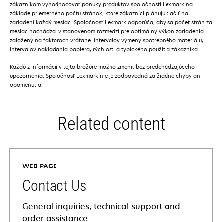
zákazníkom vyhodnocovať ponuky produktov spoločnosti Lexmark na
základe priemerného počtu stránok, ktoré zákazníci plánujú tlačiť na
zariadení každý mesiac. Spoločnosť Lexmark odporúča, aby sa počet strán za
mesiac nachádzal v stanovenom rozmedzí pre optimálny výkon zariadenia
založený na faktoroch vrátane: intervalov výmeny spotrebného materiálu,
intervalov nakladania papiera, rýchlosti a typického použitia zákazníka.
Každú z informácií v tejto brožúre možno zmeniť bez predchádzajúceho
upozornenia. Spoločnosť Lexmark nie je zodpovedná za žiadne chyby ani
opomenutia.
Related content
WEB PAGE
Contact Us
General inquiries, technical support and
order assistance.