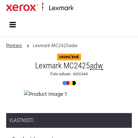
Home
Printers
Lexmark MC2425adw
UKONČENÉ
Lexmark MC2425
adw
Číslo súčasti.: 42CC440
VLASTNOSTI