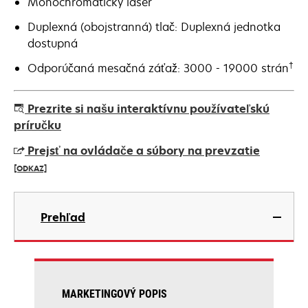
Monochromatický laser
Duplexná (obojstranná) tlač: Duplexná jednotka
dostupná
†
Odporúčaná mesačná záťaž: 3000 - 19000 strán
Prezrite si našu interaktívnu používateľskú
príručku
Prejsť na ovládače a súbory na prevzatie
[ODKAZ]
opens
in
Prehľad
a
new
tab
MARKETINGOVÝ POPIS