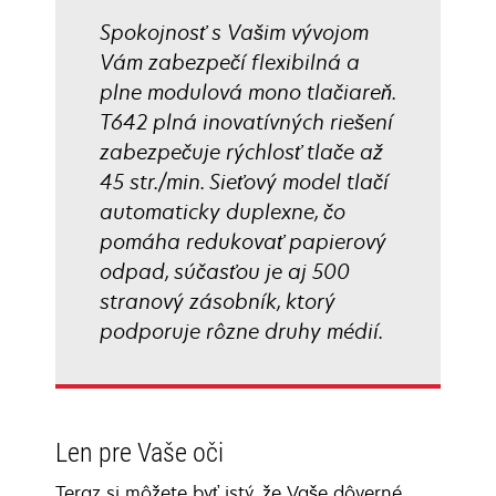
Spokojnosť s Vašim vývojom
Vám zabezpečí flexibilná a
plne modulová mono tlačiareň.
T642 plná inovatívných riešení
zabezpečuje rýchlosť tlače až
45 str./min. Sieťový model tlačí
automaticky duplexne, čo
pomáha redukovať papierový
odpad, súčasťou je aj 500
stranový zásobník, ktorý
podporuje rôzne druhy médií.
Len pre Vaše oči
Teraz si môžete byť istý, že Vaše dôverné