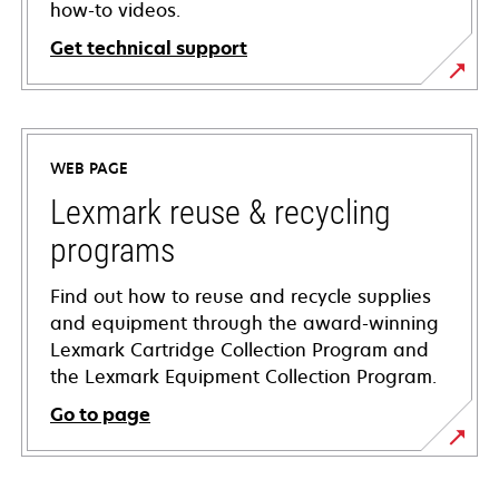
how-to videos.
Get technical support
opens
in
a
WEB PAGE
new
tab
Lexmark reuse & recycling
programs
Find out how to reuse and recycle supplies
and equipment through the award-winning
Lexmark Cartridge Collection Program and
the Lexmark Equipment Collection Program.
Go to page