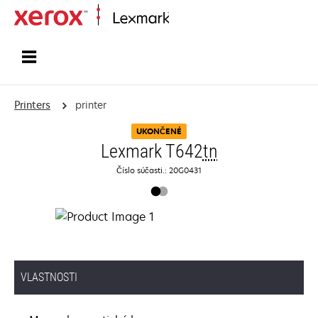
Home
Printers
printer
UKONČENÉ
Lexmark T642
tn
Číslo súčasti.: 20G0431
VLASTNOSTI