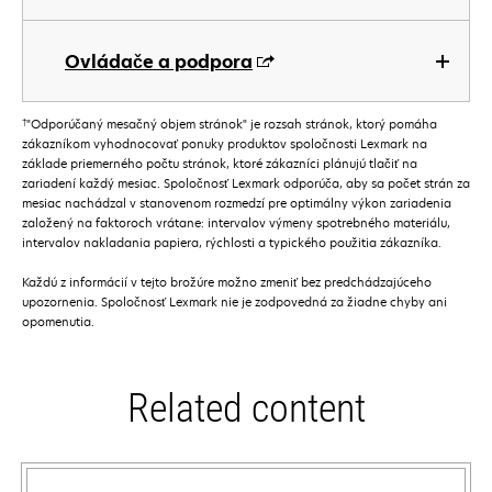
Ovládače a podpora
†
"Odporúčaný mesačný objem stránok" je rozsah stránok, ktorý pomáha
zákazníkom vyhodnocovať ponuky produktov spoločnosti Lexmark na
základe priemerného počtu stránok, ktoré zákazníci plánujú tlačiť na
zariadení každý mesiac. Spoločnosť Lexmark odporúča, aby sa počet strán za
mesiac nachádzal v stanovenom rozmedzí pre optimálny výkon zariadenia
založený na faktoroch vrátane: intervalov výmeny spotrebného materiálu,
intervalov nakladania papiera, rýchlosti a typického použitia zákazníka.
Každú z informácií v tejto brožúre možno zmeniť bez predchádzajúceho
upozornenia. Spoločnosť Lexmark nie je zodpovedná za žiadne chyby ani
opomenutia.
Related content