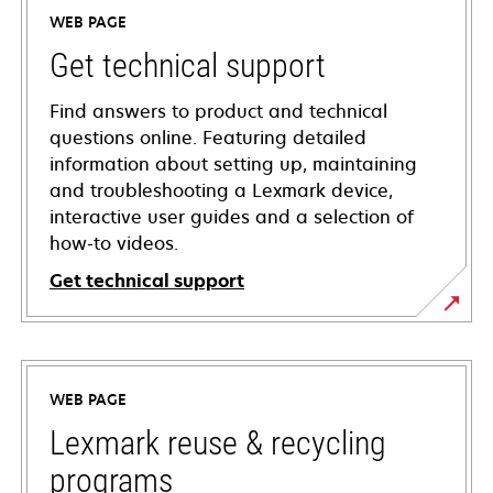
WEB PAGE
Get technical support
Find answers to product and technical
questions online. Featuring detailed
information about setting up, maintaining
and troubleshooting a Lexmark device,
interactive user guides and a selection of
how-to videos.
Get technical support
opens
in
a
WEB PAGE
new
tab
Lexmark reuse & recycling
programs