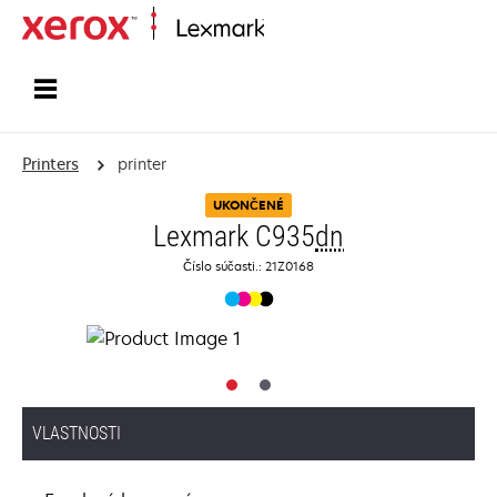
Home
Printers
printer
UKONČENÉ
Lexmark C935
dn
Číslo súčasti.: 21Z0168
VLASTNOSTI