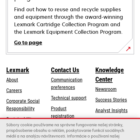
Find out how to reuse and recycle supplies
and equipment through the award-winning
Lexmark Cartridge Collection Program and
the Lexmark Equipment Collection Program.
Go to page
Lexmark
Contact Us
Knowledge
Center
About
Communication
preferences
Newsroom
Careers
opens
Technical support
Success Stories
Corporate Social
in
opens
Responsibility
Product
Analyst Insights
a
in
registration
Sustainability
new
a
Súbory cookie používame na správne fungovanie našej stránky,
Find a dealer
tab
Lexmark Partners
prispôsobenie obsahu a reklám, poskytovanie funkcií sociálnych
new
médií a na analýzu návštevnosti. Informácie o používaní našej
List of wholesalers
tab