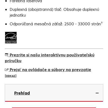
Farebná laserová
Duplexná (obojstranná) tlač: Obsahuje duplexnú
jednotku
†
Odporúčaná mesačná záťaž: 2500 - 33000 strán
Prezrite si našu interaktívnu používateľskú
príručku
Prejsť na ovládače a súbory na prevzatie
[ODKAZ]
opens
in
Prehľad
a
new
tab