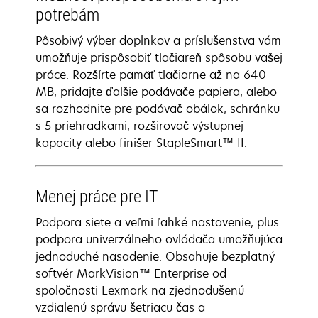
potrebám
Pôsobivý výber doplnkov a príslušenstva vám
umožňuje prispôsobiť tlačiareň spôsobu vašej
práce. Rozšírte pamäť tlačiarne až na 640
MB, pridajte ďalšie podávače papiera, alebo
sa rozhodnite pre podávač obálok, schránku
s 5 priehradkami, rozširovač výstupnej
kapacity alebo finišer StapleSmart™ II.
Menej práce pre IT
Podpora siete a veľmi ľahké nastavenie, plus
podpora univerzálneho ovládača umožňujúca
jednoduché nasadenie. Obsahuje bezplatný
softvér MarkVision™ Enterprise od
spoločnosti Lexmark na zjednodušenú
vzdialenú správu šetriacu čas a