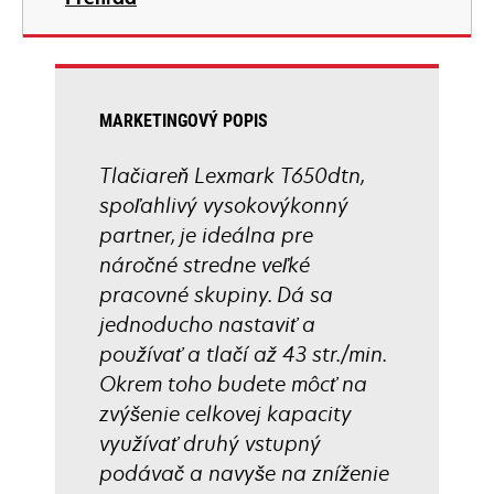
a
new
tab
MARKETINGOVÝ POPIS
Tlačiareň Lexmark T650dtn,
spoľahlivý vysokovýkonný
partner, je ideálna pre
náročné stredne veľké
pracovné skupiny. Dá sa
jednoducho nastaviť a
používať a tlačí až 43 str./min.
Okrem toho budete môcť na
zvýšenie celkovej kapacity
využívať druhý vstupný
podávač a navyše na zníženie