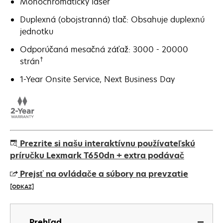
Monochromatický laser
Duplexná (obojstranná) tlač: Obsahuje duplexnú
jednotku
Odporúčaná mesačná záťaž: 3000 - 20000
†
strán
1-Year Onsite Service, Next Business Day
Prezrite si našu interaktívnu používateľskú
príručku Lexmark T650dn + extra podávač
Prejsť na ovládače a súbory na prevzatie
[ODKAZ]
opens
in
Prehľad