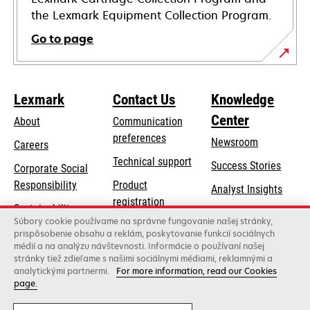
the Lexmark Equipment Collection Program.
Go to page
Lexmark
Contact Us
Knowledge
Center
About
Communication
preferences
Newsroom
Careers
opens
Technical support
Success Stories
Corporate Social
in
opens
Responsibility
Product
Analyst Insights
a
in
registration
Sustainability
new
a
Súbory cookie používame na správne fungovanie našej stránky,
Find a dealer
tab
Lexmark Partners
prispôsobenie obsahu a reklám, poskytovanie funkcií sociálnych
new
médií a na analýzu návštevnosti. Informácie o používaní našej
List of wholesalers
tab
stránky tiež zdieľame s našimi sociálnymi médiami, reklamnými a
analytickými partnermi.
For more information, read our Cookies
page.
Lexmark International, Inc., a Xerox Company
©2026 All rights reserved.