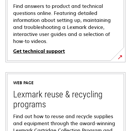
Find answers to product and technical
questions online. Featuring detailed
information about setting up, maintaining
and troubleshooting a Lexmark device,
interactive user guides and a selection of
how-to videos.
Get technical support
opens
in
a
WEB PAGE
new
tab
Lexmark reuse & recycling
programs
Find out how to reuse and recycle supplies
and equipment through the award-winning
Lexmark Cartridge Collection Program and