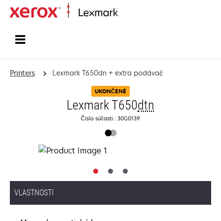
Home
Printers
Lexmark T650dn + extra podávač
UKONČENÉ
Lexmark T650
dtn
Číslo súčasti.: 30G0139
VLASTNOSTI