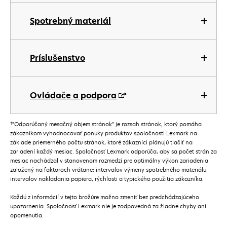
Spotrebný materiál
Príslušenstvo
Ovládače a podpora
†
"Odporúčaný mesačný objem stránok" je rozsah stránok, ktorý pomáha
zákazníkom vyhodnocovať ponuky produktov spoločnosti Lexmark na
základe priemerného počtu stránok, ktoré zákazníci plánujú tlačiť na
zariadení každý mesiac. Spoločnosť Lexmark odporúča, aby sa počet strán za
mesiac nachádzal v stanovenom rozmedzí pre optimálny výkon zariadenia
založený na faktoroch vrátane: intervalov výmeny spotrebného materiálu,
intervalov nakladania papiera, rýchlosti a typického použitia zákazníka.
Každú z informácií v tejto brožúre možno zmeniť bez predchádzajúceho
upozornenia. Spoločnosť Lexmark nie je zodpovedná za žiadne chyby ani
opomenutia.