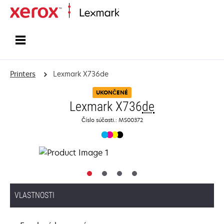
Home
Printers
Lexmark X736de
UKONČENÉ
Lexmark X736
de
Číslo súčasti.: MS00372
VLASTNOSTI