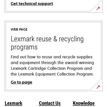
Get technical support
opens
in
a
WEB PAGE
new
tab
Lexmark reuse & recycling
programs
Find out how to reuse and recycle supplies
and equipment through the award-winning
Lexmark Cartridge Collection Program and
the Lexmark Equipment Collection Program.
Go to page
Lexmark
Contact Us
Knowledge