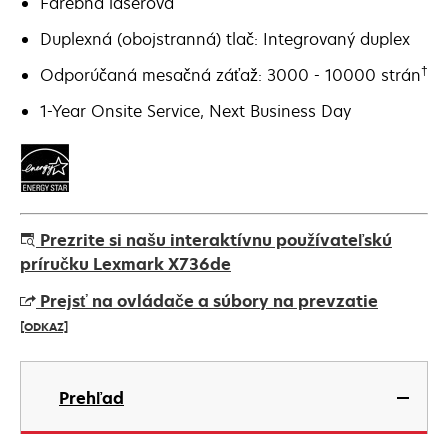
Farebná laserová
Duplexná (obojstranná) tlač: Integrovaný duplex
†
Odporúčaná mesačná záťaž: 3000 - 10000 strán
1-Year Onsite Service, Next Business Day
Prezrite si našu interaktívnu používateľskú
príručku Lexmark X736de
Prejsť na ovládače a súbory na prevzatie
[ODKAZ]
opens
in
Prehľad
a
new