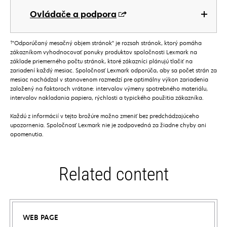
Ovládače a podpora
†
"Odporúčaný mesačný objem stránok" je rozsah stránok, ktorý pomáha
zákazníkom vyhodnocovať ponuky produktov spoločnosti Lexmark na
základe priemerného počtu stránok, ktoré zákazníci plánujú tlačiť na
zariadení každý mesiac. Spoločnosť Lexmark odporúča, aby sa počet strán za
mesiac nachádzal v stanovenom rozmedzí pre optimálny výkon zariadenia
založený na faktoroch vrátane: intervalov výmeny spotrebného materiálu,
intervalov nakladania papiera, rýchlosti a typického použitia zákazníka.
Každú z informácií v tejto brožúre možno zmeniť bez predchádzajúceho
upozornenia. Spoločnosť Lexmark nie je zodpovedná za žiadne chyby ani
opomenutia.
Related content
WEB PAGE