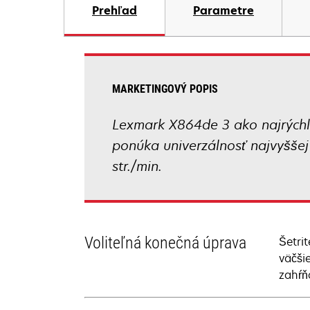
Prehľad
Parametre
MARKETINGOVÝ POPIS
Lexmark X864de 3 ako najrýchle
ponúka univerzálnosť najvyššej 
str./min.
Voliteľná konečná úprava
Šetri
väčši
zahŕň