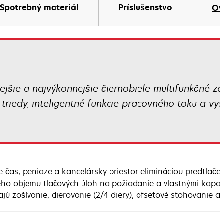
t
Spotrebný materiál
Príslušenstvo
O
jšie a najvýkonnejšie čiernobiele multifunkčné 
triedy, inteligentné funkcie pracovného toku a vy
te čas, peniaze a kancelársky priestor elimináciou predt
eho objemu tlačových úloh na požiadanie a vlastnými kapa
ajú zošívanie, dierovanie (2/4 diery), ofsetové stohovanie