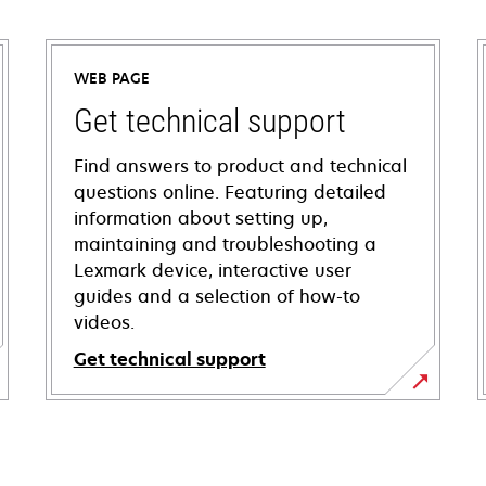
WEB PAGE
Get technical support
Find answers to product and technical
questions online. Featuring detailed
information about setting up,
maintaining and troubleshooting a
Lexmark device, interactive user
guides and a selection of how-to
videos.
Get technical support
opens
in
a
new