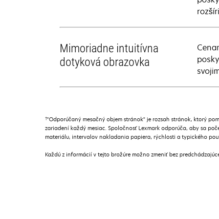
rozší
Mimoriadne intuitívna
Cenam
posky
dotyková obrazovka
svoji
†
"Odporúčaný mesačný objem stránok" je rozsah stránok, ktorý pom
zariadení každý mesiac. Spoločnosť Lexmark odporúča, aby sa poče
materiálu, intervalov nakladania papiera, rýchlosti a typického pou
Každú z informácií v tejto brožúre možno zmeniť bez predchádzajú