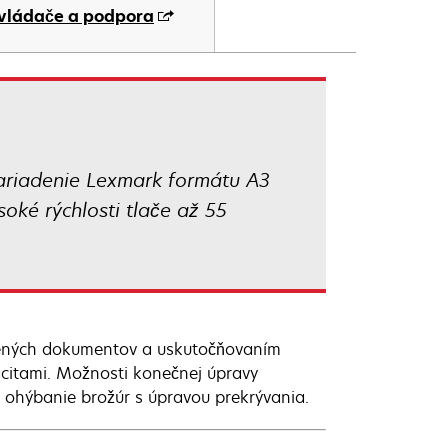
ab
vládače a podpora
zariadenie Lexmark formátu A3
soké rýchlosti tlače až 55
lačených dokumentov a uskutočňovaním
citami. Možnosti konečnej úpravy
 a ohýbanie brožúr s úpravou prekrývania.