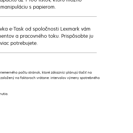
a manipuláciu s papierom.
vka e-Task od spoločnosti Lexmark vám
mentov a pracovného toku. Prispôsobte ju
iac potrebujete.
merného počtu stránok, ktoré zákazníci plánujú tlačiť na
 založený na faktoroch vrátane: intervalov výmeny spotrebného
nutia.