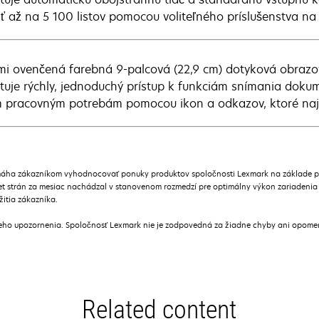
riť až na 5 100 listov pomocou voliteľného príslušenstva n
i ovenčená farebná 9-palcová (22,9 cm) dotyková obrazo
tuje rýchly, jednoduchý prístup k funkciám snímania doku
m pracovným potrebám pomocou ikon a odkazov, ktoré najv
áha zákazníkom vyhodnocovať ponuky produktov spoločnosti Lexmark na základe prie
t strán za mesiac nachádzal v stanovenom rozmedzí pre optimálny výkon zariadenia
žitia zákazníka.
ceho upozornenia. Spoločnosť Lexmark nie je zodpovedná za žiadne chyby ani opome
Related content