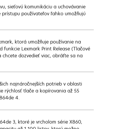
vu, sieťovú komunikáciu a uchovávanie
e prístupu používateľov ľahko umožňujú
xmark, ktorá umožňuje používanie na
ad funkcie Lexmark Print Release (Tlačové
chcete dozvedieť viac, obráťte sa na
ich najnáročnejších potrieb v oblasti
 rýchlosť tlače a kopírovania až 55
X864de 4.
4de 3, ktoré je vrcholom série X860,
pacitu až 1 100 listov, ktorú možno