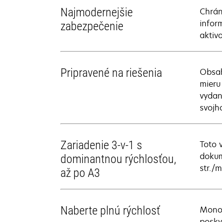
Najmodernejšie
Chrán
infor
zabezpečenie
aktiv
Pripravené na riešenia
Obsah
mieru
vydan
svojh
Zariadenie 3-v-1 s
Toto 
dokum
dominantnou rýchlosťou,
str./
až po A3
Naberte plnú rýchlosť
Monoc
posky