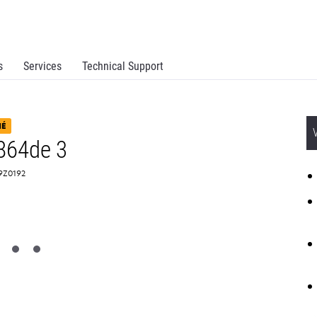
s
Services
Technical Support
NÉ
864de 3
 19Z0192