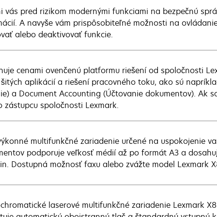
i vás pred rizikom modernými funkciami na bezpečnú sprá
mácií. A navyše vám prispôsobiteľné možnosti na ovládani
ovať alebo deaktivovať funkcie.
uje cenami ovenčenú platformu riešení od spoločnosti Le
 šitých aplikácií a riešení pracovného toku, ako sú napríkl
ie) a Document Accounting (Účtovanie dokumentov). Ak sa 
o zástupcu spoločnosti Lexmark.
výkonné multifunkčné zariadenie určené na uspokojenie vaš
entov podporuje veľkosť médií až po formát A3 a dosahuje
min. Dostupná možnosť faxu alebo zvážte model Lexmark 
hromatické laserové multifunkčné zariadenie Lexmark X86
tuje automatickú obojstrannú tlač a štandardnú vstupnú ka