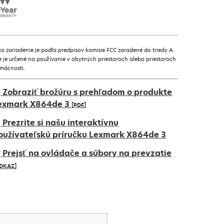
to zariadenie je podľa predpisov komisie FCC zaradené do triedy A.
e je určené na používanie v obytných priestoroch alebo priestoroch
mácnosti.
Zobraziť brožúru s prehľadom o produkte
exmark X864de 3
[PDF]
pens
Prezrite si našu interaktívnu
oužívateľskú príručku Lexmark X864de 3
Prejsť na ovládače a súbory na prevzatie
ew
DKAZ]
ab
pens
ew