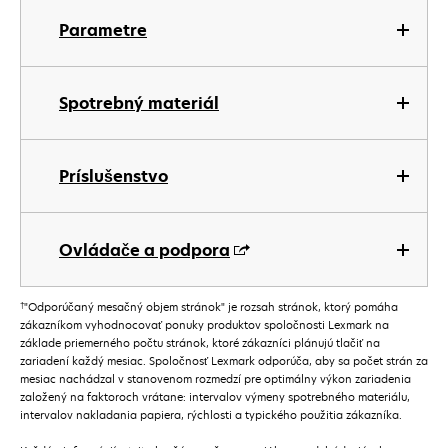
Parametre
Spotrebný materiál
Príslušenstvo
Ovládače a podpora
†
"Odporúčaný mesačný objem stránok" je rozsah stránok, ktorý pomáha
zákazníkom vyhodnocovať ponuky produktov spoločnosti Lexmark na
základe priemerného počtu stránok, ktoré zákazníci plánujú tlačiť na
zariadení každý mesiac. Spoločnosť Lexmark odporúča, aby sa počet strán za
mesiac nachádzal v stanovenom rozmedzí pre optimálny výkon zariadenia
založený na faktoroch vrátane: intervalov výmeny spotrebného materiálu,
intervalov nakladania papiera, rýchlosti a typického použitia zákazníka.