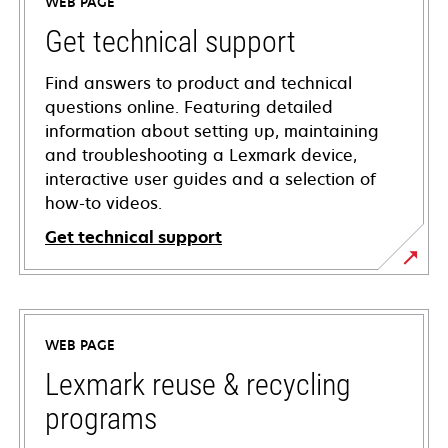
WEB PAGE
Get technical support
Find answers to product and technical
questions online. Featuring detailed
information about setting up, maintaining
and troubleshooting a Lexmark device,
interactive user guides and a selection of
how-to videos.
Get technical support
opens
in
a
WEB PAGE
new
tab
Lexmark reuse & recycling
programs