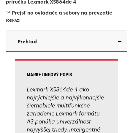
in
príručku Lexmark XS864de 4
a
Prejsť na ovládače a súbory na prevzatie
new
[ODKAZ]
tab
opens
in
Prehľad
a
new
tab
MARKETINGOVÝ POPIS
Lexmark XS864de 4 ako
najrýchlejšie a najvýkonnejšie
čiernobiele multifunkčné
zariadenie Lexmark formátu
A3 ponúka univerzálnosť
najvyššej triedy, inteligentné