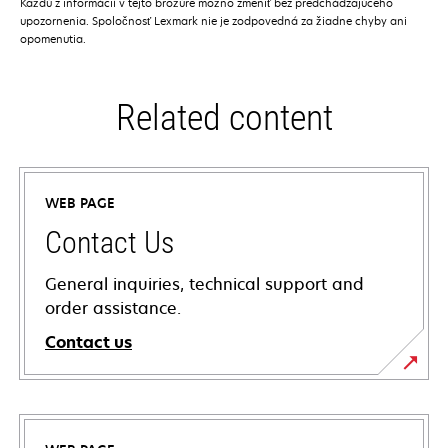
Každú z informácií v tejto brožúre možno zmeniť bez predchádzajúceho
upozornenia. Spoločnosť Lexmark nie je zodpovedná za žiadne chyby ani
opomenutia.
Related content
WEB PAGE
Contact Us
General inquiries, technical support and
order assistance.
Contact us