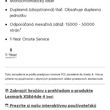
Monochromatický laser
Duplexná (obojstranná) tlač: Obsahuje duplexnú
jednotku
Odporúčaná mesačná záťaž: 15000 - 50000
†
strán
1-Year Onsite Service
Toto zariadenie je podľa predpisov komisie FCC zaradené do triedy A. Nie je
určené na používanie v obytných priestoroch alebo priestoroch domácnosti.
Zobraziť brožúru s prehľadom o produkte
Lexmark XS864de 4
[PDF]
opens
Prezrite si našu interaktívnu používateľskú