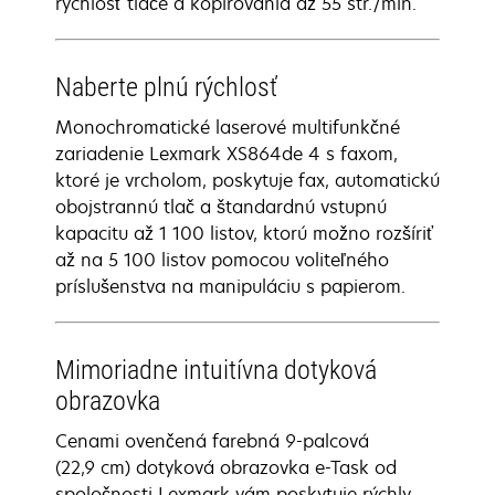
rýchlosť tlače a kopírovania až 55 str./min.
Naberte plnú rýchlosť
Monochromatické laserové multifunkčné
zariadenie Lexmark XS864de 4 s faxom,
ktoré je vrcholom, poskytuje fax, automatickú
obojstrannú tlač a štandardnú vstupnú
kapacitu až 1 100 listov, ktorú možno rozšíriť
až na 5 100 listov pomocou voliteľného
príslušenstva na manipuláciu s papierom.
Mimoriadne intuitívna dotyková
obrazovka
Cenami ovenčená farebná 9-palcová
(22,9 cm) dotyková obrazovka e-Task od
spoločnosti Lexmark vám poskytuje rýchly,