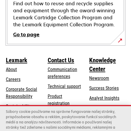
Find out how to reuse and recycle supplies
and equipment through the award-winning
Lexmark Cartridge Collection Program and
the Lexmark Equipment Collection Program.
Go to page
Lexmark
Contact Us
Knowledge
Center
About
Communication
preferences
Newsroom
Careers
opens
Technical support
Success Stories
Corporate Social
in
opens
Responsibility
Product
Analyst Insights
a
in
registration
Sustainability
new
a
Súbory cookie používame na správne fungovanie našej stránky,
Find a dealer
tab
Lexmark Partners
prispôsobenie obsahu a reklám, poskytovanie funkcií sociálnych
new
médií a na analýzu návštevnosti. Informácie o používaní našej
List of wholesalers
tab
stránky tiež zdieľame s našimi sociálnymi médiami, reklamnými a